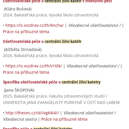
Ošetřovatelské péče o
centrální žilní katétr
v intenzivní péči
(Klára Bušová)
2024, Bakalářská práce, Vysoká škola zdravotnická
•
https://is.vszdrav.cz/th/kncha/
|
Všeobecné ošetřovatelství /
|
Práce na příbuzné téma
Ošetřovatelská péče o
centrální žilní katétr
(Alžběta Strnadová)
2026, Bakalářská práce, Vysoká škola zdravotnická
•
https://is.vszdrav.cz/th/v16lk/
|
Všeobecné ošetřovatelství /
|
Práce na příbuzné téma
Specifika ošetřovatelské péče o
centrální žilní katetry
(Jana ŠKOPOVÁ)
2025, Bakalářská práce, Fakulta zdravotnických studií /
UNIVERZITA JANA EVANGELISTY PURKYNĚ V ÚSTÍ NAD LABEM
•
http://theses.cz/id//vgkib4//
|
Všeobecné ošetřovatelství /
Všeobecná sestra
|
Práce na příbuzné téma
Specifika péče o
centrální žilní katetry