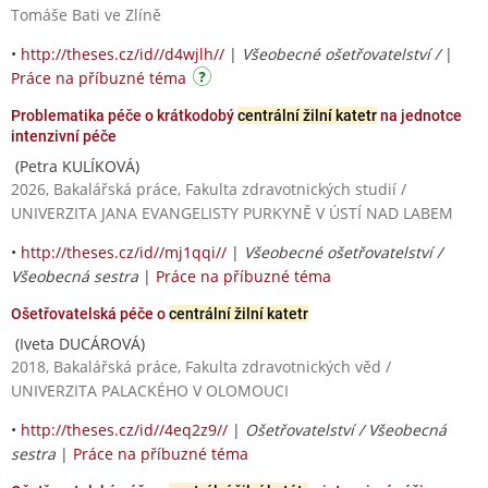
Tomáše Bati ve Zlíně
•
http://theses.cz/id//d4wjlh//
|
Všeobecné ošetřovatelství /
|
Práce na příbuzné téma
Problematika péče o krátkodobý
centrální žilní katetr
na jednotce
intenzivní péče
(Petra KULÍKOVÁ)
2026, Bakalářská práce, Fakulta zdravotnických studií /
UNIVERZITA JANA EVANGELISTY PURKYNĚ V ÚSTÍ NAD LABEM
•
http://theses.cz/id//mj1qqi//
|
Všeobecné ošetřovatelství /
Všeobecná sestra
|
Práce na příbuzné téma
Ošetřovatelská péče o
centrální žilní katetr
(Iveta DUCÁROVÁ)
2018, Bakalářská práce, Fakulta zdravotnických věd /
UNIVERZITA PALACKÉHO V OLOMOUCI
•
http://theses.cz/id//4eq2z9//
|
Ošetřovatelství / Všeobecná
sestra
|
Práce na příbuzné téma