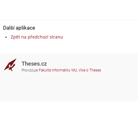
Další aplikace
Zpět na předchozí stranu
Theses.cz
Provozuje
Fakulta informatiky MU
,
Více o Theses
Potřebujete poradit?
Zapojené školy
theses@fi.muni.cz
Správci zapojených škol
Nápověda
Soukromí
Často kladené dotazy
Přístupnost