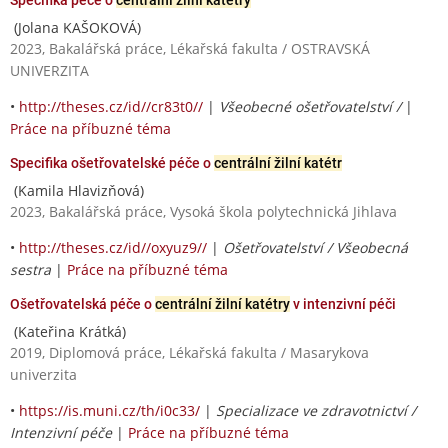
(Jolana KAŠOKOVÁ)
2023, Bakalářská práce, Lékařská fakulta / OSTRAVSKÁ
UNIVERZITA
•
http://theses.cz/id//cr83t0//
|
Všeobecné ošetřovatelství /
|
Práce na příbuzné téma
Specifika ošetřovatelské péče o
centrální žilní katétr
(Kamila Hlavizňová)
2023, Bakalářská práce, Vysoká škola polytechnická Jihlava
•
http://theses.cz/id//oxyuz9//
|
Ošetřovatelství / Všeobecná
sestra
|
Práce na příbuzné téma
Ošetřovatelská péče o
centrální žilní katétry
v intenzivní péči
(Kateřina Krátká)
2019, Diplomová práce, Lékařská fakulta / Masarykova
univerzita
•
https://is.muni.cz/th/i0c33/
|
Specializace ve zdravotnictví /
Intenzivní péče
|
Práce na příbuzné téma