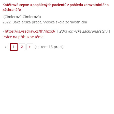
Katétrová sepse u popálených pacientů z pohledu zdravotnického
záchranáře
(Cimlerová Cimlerová)
2022, Bakalářská práce, Vysoká škola zdravotnická
•
https://is.vszdrav.cz/th/ihxo3/
|
Zdravotnické záchranářství /
|
Práce na příbuzné téma
(celkem 15 prací)
«
1
2
»