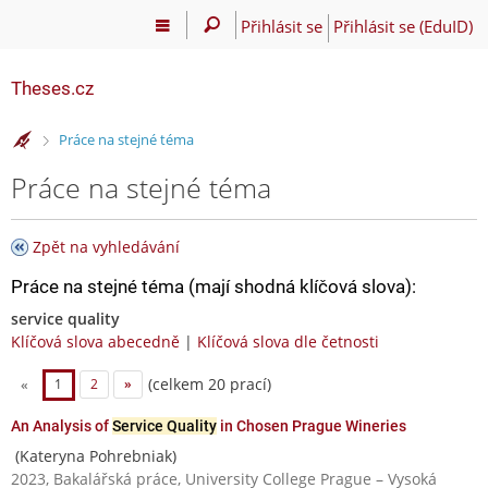
Přihlásit se
Přihlásit se (EduID)
Theses.cz
>
Práce na stejné téma
Práce na stejné téma
Zpět na vyhledávání
Práce na stejné téma (mají shodná klíčová slova):
service quality
Klíčová slova abecedně
|
Klíčová slova dle četnosti
(celkem 20 prací)
«
1
2
»
An Analysis of
Service Quality
in Chosen Prague Wineries
(Kateryna Pohrebniak)
2023, Bakalářská práce, University College Prague – Vysoká