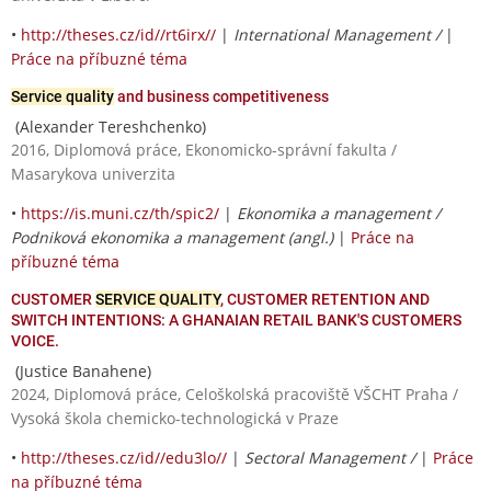
•
http://theses.cz/id//rt6irx//
|
International Management /
|
Práce na příbuzné téma
Service quality
and business competitiveness
(Alexander Tereshchenko)
2016, Diplomová práce, Ekonomicko-správní fakulta /
Masarykova univerzita
•
https://is.muni.cz/th/spic2/
|
Ekonomika a management /
Podniková ekonomika a management (angl.)
|
Práce na
příbuzné téma
CUSTOMER
SERVICE QUALITY
, CUSTOMER RETENTION AND
SWITCH INTENTIONS: A GHANAIAN RETAIL BANK'S CUSTOMERS
VOICE.
(Justice Banahene)
2024, Diplomová práce, Celoškolská pracoviště VŠCHT Praha /
Vysoká škola chemicko-technologická v Praze
•
http://theses.cz/id//edu3lo//
|
Sectoral Management /
|
Práce
na příbuzné téma