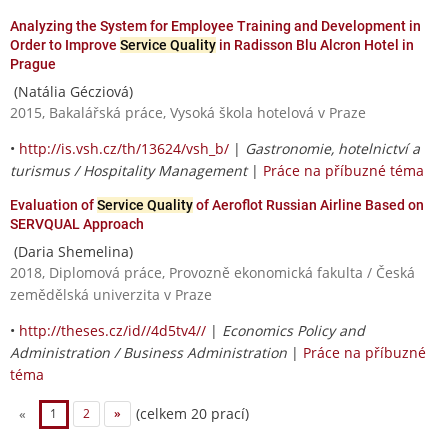
Analyzing the System for Employee Training and Development in
Order to Improve
Service Quality
in Radisson Blu Alcron Hotel in
Prague
(Natália Gécziová)
2015, Bakalářská práce, Vysoká škola hotelová v Praze
•
http://is.vsh.cz/th/13624/vsh_b/
|
Gastronomie, hotelnictví a
turismus / Hospitality Management
|
Práce na příbuzné téma
Evaluation of
Service Quality
of Aeroflot Russian Airline Based on
SERVQUAL Approach
(Daria Shemelina)
2018, Diplomová práce, Provozně ekonomická fakulta / Česká
zemědělská univerzita v Praze
•
http://theses.cz/id//4d5tv4//
|
Economics Policy and
Administration / Business Administration
|
Práce na příbuzné
téma
(celkem 20 prací)
«
1
2
»