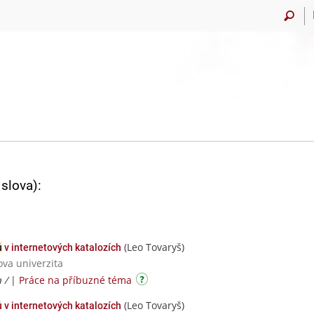
slova):
(Leo Tovaryš)
ů
v internetových katalozích
ova univerzita
a /
|
Práce na příbuzné téma
(Leo Tovaryš)
 v internetových katalozích