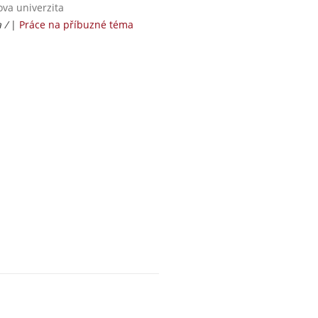
ova univerzita
a /
|
Práce na příbuzné téma