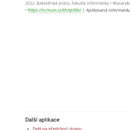
2022, Bakalářská práce, Fakulta informatiky / Masaryk
•
https://is.muni.cz/th/qt3ds/
|
Aplikovaná informatik
Další aplikace
Zpět na předchozí stranu