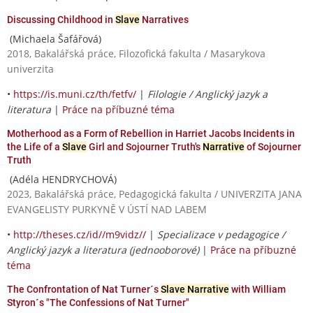
Discussing Childhood in
Slave
Narratives
(Michaela Šafářová)
2018, Bakalářská práce, Filozofická fakulta / Masarykova
univerzita
•
https://is.muni.cz/th/fetfv/
|
Filologie / Anglický jazyk a
literatura
|
Práce na příbuzné téma
Motherhood as a Form of Rebellion in Harriet Jacobs Incidents in
the Life of a
Slave
Girl and Sojourner Truth's
Narrative
of Sojourner
Truth
(Adéla HENDRYCHOVÁ)
2023, Bakalářská práce, Pedagogická fakulta / UNIVERZITA JANA
EVANGELISTY PURKYNĚ V ÚSTÍ NAD LABEM
•
http://theses.cz/id//m9vidz//
|
Specializace v pedagogice /
Anglický jazyk a literatura (jednooborové)
|
Práce na příbuzné
téma
The Confrontation of Nat Turner´s
Slave Narrative
with William
Styron´s "The Confessions of Nat Turner"