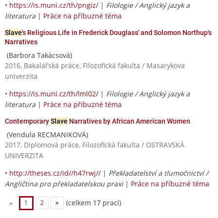
•
https://is.muni.cz/th/pngiz/
|
Filologie / Anglický jazyk a
literatura
|
Práce na příbuzné téma
Slave
's Religious Life in Frederick Douglass' and Solomon Northup's
Narratives
(Barbora Takácsová)
2016, Bakalářská práce, Filozofická fakulta / Masarykova
univerzita
•
https://is.muni.cz/th/lml02/
|
Filologie / Anglický jazyk a
literatura
|
Práce na příbuzné téma
Contemporary
Slave
Narratives by African American Women
(Vendula RECMANIKOVÁ)
2017, Diplomová práce, Filozofická fakulta / OSTRAVSKÁ
UNIVERZITA
•
http://theses.cz/id//h47rwj//
|
Překladatelství a tlumočnictví /
Angličtina pro překladatelskou praxi
|
Práce na příbuzné téma
(celkem 17 prací)
«
1
2
»