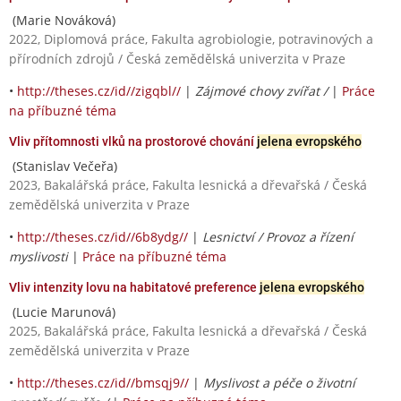
(Marie Nováková)
2022, Diplomová práce, Fakulta agrobiologie, potravinových a
přírodních zdrojů / Česká zemědělská univerzita v Praze
•
http://theses.cz/id//zigqbl//
|
Zájmové chovy zvířat /
|
Práce
na příbuzné téma
Vliv přítomnosti vlků na prostorové chování
jelena evropského
(Stanislav Večeřa)
2023, Bakalářská práce, Fakulta lesnická a dřevařská / Česká
zemědělská univerzita v Praze
•
http://theses.cz/id//6b8ydg//
|
Lesnictví / Provoz a řízení
myslivosti
|
Práce na příbuzné téma
Vliv intenzity lovu na habitatové preference
jelena evropského
(Lucie Marunová)
2025, Bakalářská práce, Fakulta lesnická a dřevařská / Česká
zemědělská univerzita v Praze
•
http://theses.cz/id//bmsqj9//
|
Myslivost a péče o životní