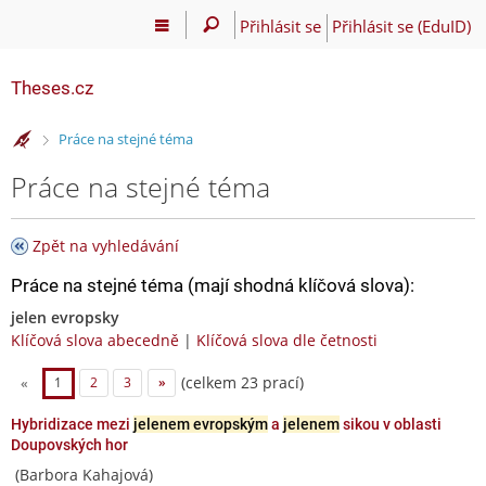
Přihlásit se
Přihlásit se (EduID)
Theses.cz
>
Práce na stejné téma
Práce na stejné téma
Zpět na vyhledávání
Práce na stejné téma (mají shodná klíčová slova):
jelen evropsky
Klíčová slova abecedně
|
Klíčová slova dle četnosti
(celkem 23 prací)
«
1
2
3
»
Hybridizace mezi
jelenem evropským
a
jelenem
sikou v oblasti
Doupovských hor
(Barbora Kahajová)