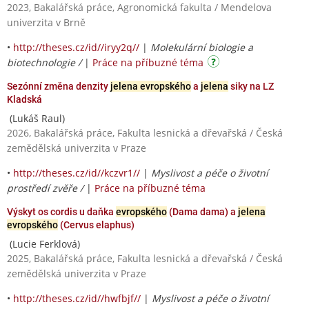
2023, Bakalářská práce, Agronomická fakulta / Mendelova
univerzita v Brně
•
http://theses.cz/id//iryy2q//
|
Molekulární biologie a
biotechnologie /
|
Práce na příbuzné téma
Sezónní změna denzity
jelena evropského
a
jelena
siky na LZ
Kladská
(Lukáš Raul)
2026, Bakalářská práce, Fakulta lesnická a dřevařská / Česká
zemědělská univerzita v Praze
•
http://theses.cz/id//kczvr1//
|
Myslivost a péče o životní
prostředí zvěře /
|
Práce na příbuzné téma
Výskyt os cordis u daňka
evropského
(Dama dama) a
jelena
evropského
(Cervus elaphus)
(Lucie Ferklová)
2025, Bakalářská práce, Fakulta lesnická a dřevařská / Česká
zemědělská univerzita v Praze
•
http://theses.cz/id//hwfbjf//
|
Myslivost a péče o životní