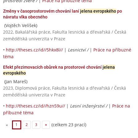
prostředí zvěře /
|
Práce na příbuzné téma
Změny v časoprostorovém chování laní
jelena evropského
po
návratu vlka obecného
(Vojtěch Velíšek)
2022, Bakalářská práce, Fakulta lesnická a dřevařská / Česká
zemědělská univerzita v Praze
•
http://theses.cz/id//5hkx8l//
|
Lesnictví /
|
Práce na příbuzné
téma
Efekt přezimovacích obůrek na prostorové chování
jelena
evropského
(Jan Mareš)
2023, Diplomová práce, Fakulta lesnická a dřevařská / Česká
zemědělská univerzita v Praze
•
http://theses.cz/id//hzn59u//
|
Lesní inženýrství /
|
Práce na
příbuzné téma
(celkem 23 prací)
«
1
2
3
»