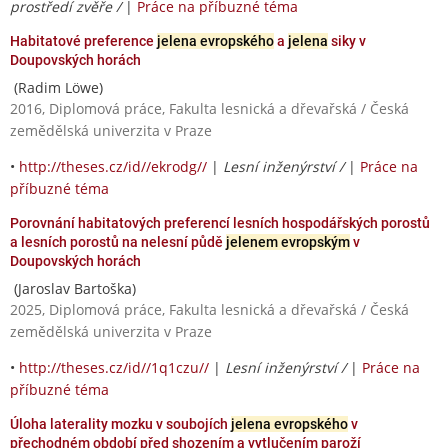
prostředí zvěře /
|
Práce na příbuzné téma
Habitatové preference
jelena evropského
a
jelena
siky v
Doupovských horách
(Radim Löwe)
2016, Diplomová práce, Fakulta lesnická a dřevařská / Česká
zemědělská univerzita v Praze
•
http://theses.cz/id//ekrodg//
|
Lesní inženýrství /
|
Práce na
příbuzné téma
Porovnání habitatových preferencí lesních hospodářských porostů
a lesních porostů na nelesní půdě
jelenem evropským
v
Doupovských horách
(Jaroslav Bartoška)
2025, Diplomová práce, Fakulta lesnická a dřevařská / Česká
zemědělská univerzita v Praze
•
http://theses.cz/id//1q1czu//
|
Lesní inženýrství /
|
Práce na
příbuzné téma
Úloha laterality mozku v soubojích
jelena evropského
v
přechodném období před shozením a vytlučením paroží