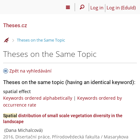
Log in
Log in (EduId)
Theses.cz
>
Theses on the Same Topic
Theses on the Same Topic
Zpět na vyhledávání
Theses on the same topic (having an identical keyword):
spatial effect
Keywords ordered alphabetically
|
Keywords ordered by
occurrence rate
Spatial
distribution of small scale vegetation diversity in the
landscape
(Dana Michalcová)
2016, Disertační práce, Přírodovědecká fakulta / Masarykova