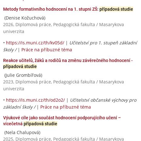
Metody formativního hodnocení na 1. stupni ZŠ:
případová studie
(Denise Kožuchová)
2026, Diplomová práce, Pedagogická fakulta / Masarykova
univerzita
•
https://is.muni.cz/th/kv05d/
|
Učitelství pro 1. stupeň základní
školy /
|
Práce na příbuzné téma
Reakce učitelů, žáků a rodičů na změnu závěrečného hodnocení -
případová studie
(Julie Grombířová)
2023, Diplomová práce, Pedagogická fakulta / Masarykova
univerzita
•
https://is.muni.cz/th/od2o2/
|
Učitelství občanské výchovy pro
základní školy /
|
Práce na příbuzné téma
Výukové cíle jako součást hodnocení podporujícího učení –
vícečetná
případová studie
(Nela Chalupová)
2025, Diplomová práce, Pedagogická fakulta / Masarykova