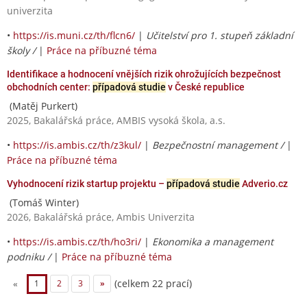
univerzita
•
https://is.muni.cz/th/flcn6/
|
Učitelství pro 1. stupeň základní
školy /
|
Práce na příbuzné téma
Identifikace a hodnocení vnějších rizik ohrožujících bezpečnost
obchodních center:
případová studie
v České republice
(Matěj Purkert)
2025, Bakalářská práce, AMBIS vysoká škola, a.s.
•
https://is.ambis.cz/th/z3kul/
|
Bezpečnostní management /
|
Práce na příbuzné téma
Vyhodnocení rizik startup projektu –
případová studie
Adverio.cz
(Tomáš Winter)
2026, Bakalářská práce, Ambis Univerzita
•
https://is.ambis.cz/th/ho3ri/
|
Ekonomika a management
podniku /
|
Práce na příbuzné téma
(celkem 22 prací)
«
1
2
3
»