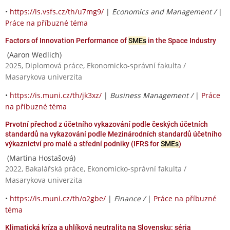
•
https://is.vsfs.cz/th/u7mg9/
|
Economics and Management /
|
Práce na příbuzné téma
Factors of Innovation Performance of
SMEs
in the Space Industry
(Aaron Wedlich)
2025, Diplomová práce, Ekonomicko-správní fakulta /
Masarykova univerzita
•
https://is.muni.cz/th/jk3xz/
|
Business Management /
|
Práce
na příbuzné téma
Prvotní přechod z účetního vykazování podle českých účetních
standardů na vykazování podle Mezinárodních standardů účetního
výkaznictví pro malé a střední podniky (IFRS for
SMEs
)
(Martina Hostašová)
2022, Bakalářská práce, Ekonomicko-správní fakulta /
Masarykova univerzita
•
https://is.muni.cz/th/o2gbe/
|
Finance /
|
Práce na příbuzné
téma
Klimatická kríza a uhlíková neutralita na Slovensku: séria