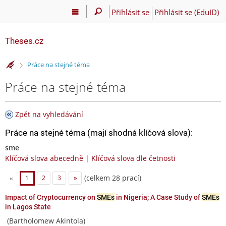
Přihlásit se
Přihlásit se (EduID)
Theses.cz
>
Práce na stejné téma
Práce na stejné téma
Zpět na vyhledávání
Práce na stejné téma (mají shodná klíčová slova):
sme
Klíčová slova abecedně
|
Klíčová slova dle četnosti
(celkem 28 prací)
«
1
2
3
»
Impact of Cryptocurrency on
SMEs
in Nigeria; A Case Study of
SMEs
in Lagos State
(Bartholomew Akintola)