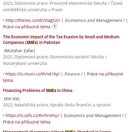
2023, Diplomová práce, Provozně ekonomická fakulta / Česká
zemědělská univerzita v Praze
•
http://theses.cz/id//zlag52//
|
Economics and Management /
|
Práce na příbuzné téma
The Economic Impact of the Tax Evasion by Small and Medium
Companies (
SMEs
) in Pakistan
(Mutahar Zafar)
2025, Diplomová práce, Ekonomicko-správní fakulta /
Masarykova univerzita
•
https://is.muni.cz/th/v61ky/
|
Finance /
|
Práce na příbuzné
téma
Financing Problems of
SMEs
in China
(Xie Xie)
2022, Bakalářská práce, Vysoká škola finanční a správní
•
https://is.vsfs.cz/th/hrvmu/
|
Economics and Management /
|
Práce na příbuzné téma
Management of currency risks in
SMEs
: Standard in larger