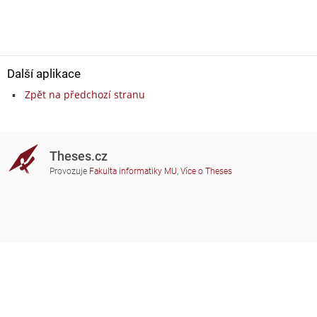
Další aplikace
Zpět na předchozí stranu
Theses.cz
Provozuje
Fakulta informatiky MU
,
Více o Theses
Potřebujete poradit?
Zapojené školy
theses@fi.muni.cz
Správci zapojených škol
Nápověda
Soukromí