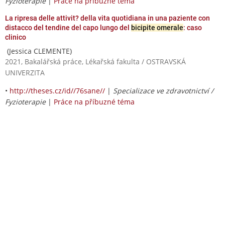
Fyzioterapie
|
Práce na příbuzné téma
La ripresa delle attivit? della vita quotidiana in una paziente con
distacco del tendine del capo lungo del
bicipite omerale
: caso
clinico
(Jessica CLEMENTE)
2021, Bakalářská práce, Lékařská fakulta / OSTRAVSKÁ
UNIVERZITA
•
http://theses.cz/id//76sane//
|
Specializace ve zdravotnictví /
Fyzioterapie
|
Práce na příbuzné téma