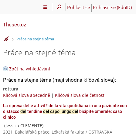
Přihlásit se
Přihlásit se (EduID)
Theses.cz
>
Práce na stejné téma
Práce na stejné téma
Zpět na vyhledávání
Práce na stejné téma (mají shodná klíčová slova):
rottura
Klíčová slova abecedně
|
Klíčová slova dle četnosti
La ripresa delle attivit? della vita quotidiana in una paziente con
distacco
del
tendine
del capo lungo del
bicipite omerale: caso
clinico
(Jessica CLEMENTE)
2021, Bakalářská práce, Lékařská fakulta / OSTRAVSKÁ