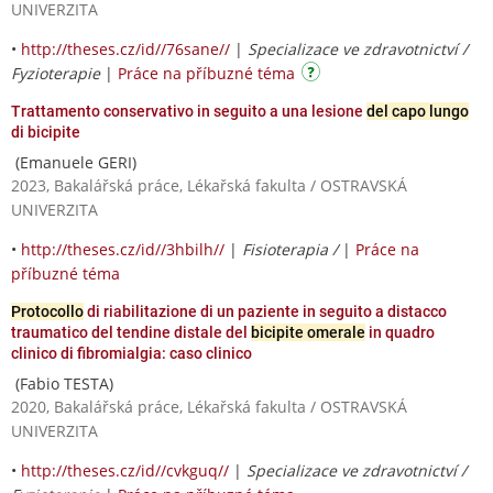
UNIVERZITA
•
http://theses.cz/id//76sane//
|
Specializace ve zdravotnictví /
Fyzioterapie
|
Práce na příbuzné téma
Trattamento conservativo in seguito a una lesione
del capo lungo
di bicipite
(Emanuele GERI)
2023, Bakalářská práce, Lékařská fakulta / OSTRAVSKÁ
UNIVERZITA
•
http://theses.cz/id//3hbilh//
|
Fisioterapia /
|
Práce na
příbuzné téma
Protocollo
di riabilitazione di un paziente in seguito a distacco
traumatico del tendine distale del
bicipite omerale
in quadro
clinico di fibromialgia: caso clinico
(Fabio TESTA)
2020, Bakalářská práce, Lékařská fakulta / OSTRAVSKÁ
UNIVERZITA
•
http://theses.cz/id//cvkguq//
|
Specializace ve zdravotnictví /