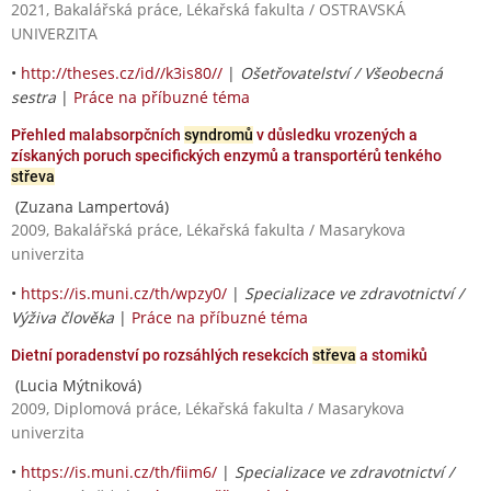
2021, Bakalářská práce, Lékařská fakulta / OSTRAVSKÁ
UNIVERZITA
•
http://theses.cz/id//k3is80//
|
Ošetřovatelství / Všeobecná
sestra
|
Práce na příbuzné téma
Přehled malabsorpčních
syndromů
v důsledku vrozených a
získaných poruch specifických enzymů a transportérů tenkého
střeva
(Zuzana Lampertová)
2009, Bakalářská práce, Lékařská fakulta / Masarykova
univerzita
•
https://is.muni.cz/th/wpzy0/
|
Specializace ve zdravotnictví /
Výživa člověka
|
Práce na příbuzné téma
Dietní poradenství po rozsáhlých resekcích
střeva
a stomiků
(Lucia Mýtniková)
2009, Diplomová práce, Lékařská fakulta / Masarykova
univerzita
•
https://is.muni.cz/th/fiim6/
|
Specializace ve zdravotnictví /