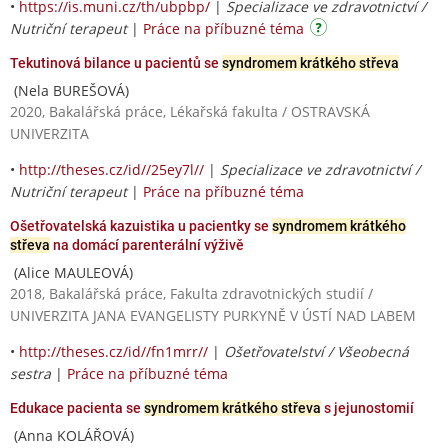
•
https://is.muni.cz/th/ubpbp/
|
Specializace ve zdravotnictví /
Nutriční terapeut
|
Práce na příbuzné téma
Tekutinová bilance u pacientů se
syndromem krátkého střeva
(Nela BUREŠOVÁ)
2020, Bakalářská práce, Lékařská fakulta / OSTRAVSKÁ
UNIVERZITA
•
http://theses.cz/id//25ey7l//
|
Specializace ve zdravotnictví /
Nutriční terapeut
|
Práce na příbuzné téma
Ošetřovatelská kazuistika u pacientky se
syndromem krátkého
střeva
na domácí parenterální výživě
(Alice MAULEOVÁ)
2018, Bakalářská práce, Fakulta zdravotnických studií /
UNIVERZITA JANA EVANGELISTY PURKYNĚ V ÚSTÍ NAD LABEM
•
http://theses.cz/id//fn1mrr//
|
Ošetřovatelství / Všeobecná
sestra
|
Práce na příbuzné téma
Edukace pacienta se
syndromem krátkého střeva
s jejunostomií
(Anna KOLÁŘOVÁ)