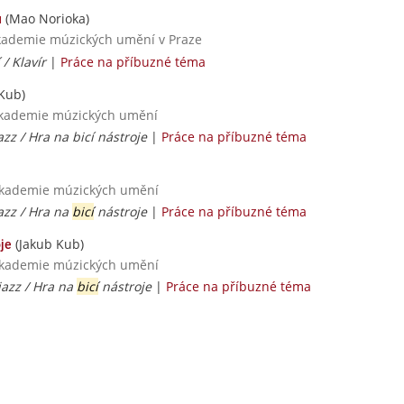
(Mao Norioka)
u
Akademie múzických umění v Praze
/ Klavír
|
Práce na příbuzné téma
Kub)
 akademie múzických umění
azz / Hra na bicí nástroje
|
Práce na příbuzné téma
 akademie múzických umění
azz / Hra na
bicí
nástroje
|
Práce na příbuzné téma
(Jakub Kub)
je
 akademie múzických umění
jazz / Hra na
bicí
nástroje
|
Práce na příbuzné téma