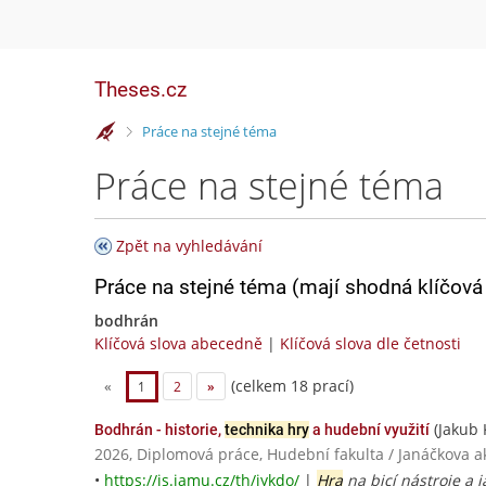
Theses.cz
>
Práce na stejné téma
Práce na stejné téma
Zpět na vyhledávání
Práce na stejné téma (mají shodná klíčová 
bodhrán
Klíčová slova abecedně
|
Klíčová slova dle četnosti
(celkem 18 prací)
«
1
2
»
(Jakub 
Bodhrán - historie,
technika hry
a hudební využití
2026, Diplomová práce, Hudební fakulta / Janáčkova
•
https://is.jamu.cz/th/iykdo/
|
Hra
na bicí nástroje a j