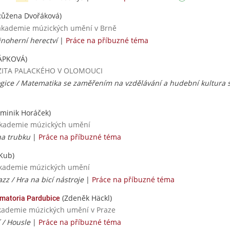
ůžena Dvořáková)
a akademie múzických umění v Brně
noherní herectví
|
Práce na příbuzné téma
ÁPKOVÁ)
VERZITA PALACKÉHO V OLOMOUCI
ogice / Matematika se zaměřením na vzdělávání a hudební kultura
minik Horáček)
 akademie múzických umění
na trubku
|
Práce na příbuzné téma
Kub)
 akademie múzických umění
azz / Hra na bicí nástroje
|
Práce na příbuzné téma
(Zdeněk Häckl)
matoria Pardubice
 Akademie múzických umění v Praze
/ Housle
|
Práce na příbuzné téma