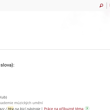
slova):
Kub)
 akademie múzických umění
azz /
Hra
na bicí nástroje
|
Práce na příbuzné téma