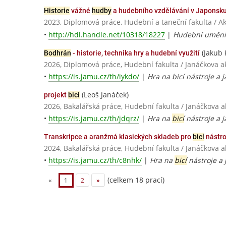
Historie
vážné
hudby
a hudebního vzdělávání v Japonsk
2023, Diplomová práce, Hudební a taneční fakulta / 
•
http://hdl.handle.net/10318/18227
|
Hudební umění 
(Jakub 
Bodhrán
- historie, technika hry a hudební využití
2026, Diplomová práce, Hudební fakulta / Janáčkova
•
https://is.jamu.cz/th/iykdo/
|
Hra na bicí nástroje a j
(Leoš Janáček)
projekt
bici
2026, Bakalářská práce, Hudební fakulta / Janáčkova
•
https://is.jamu.cz/th/jdqrz/
|
Hra na
bicí
nástroje a j
Transkripce a aranžmá klasických skladeb pro
bicí
nástro
2024, Bakalářská práce, Hudební fakulta / Janáčkova
•
https://is.jamu.cz/th/c8nhk/
|
Hra na
bicí
nástroje a 
(celkem 18 prací)
«
1
2
»