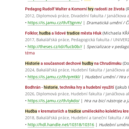
(R
Pedagog Rudolf Walter a Komorní
hry
radosti ze života
2012, Diplomová práce, Divadelní fakulta / Janáčkov
•
https://is.jamu.cz/th/f3gnm/
|
Dramatická umění / Či
(Michaela KŘ
Folklor,
hudba
a lidové
tradice
města Hluk
2017, Bakalářská práce, Pedagogická fakulta / UNI
•
http://theses.cz/id//fucb0b//
|
Specializace v pedag
téma
(Do
Historie
a současnost dechové
hudby
na Chrudimsku
2024, Bakalářská práce, Hudební fakulta / Janáčkova
•
https://is.jamu.cz/th/pmtkl/
|
Hudební umění / Hra 
(Jakub 
Bodhrán -
historie
, technika hry a hudební využití
2026, Diplomová práce, Hudební fakulta / Janáčkova
•
https://is.jamu.cz/th/iykdo/
|
Hra na bicí nástroje a j
Hudba
v krematoriích a
tradice
uměleckého kolektivu kre
2018, Bakalářská práce, Hudební a taneční fakulta /
•
http://hdl.handle.net/10318/10316
|
Hudební umění 