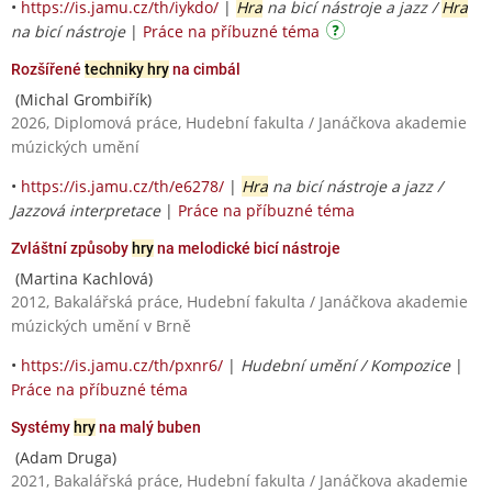
•
https://is.jamu.cz/th/iykdo/
|
Hra
na bicí nástroje a jazz /
Hra
na bicí nástroje
|
Práce na příbuzné téma
Rozšířené
techniky hry
na cimbál
(Michal Grombiřík)
2026, Diplomová práce, Hudební fakulta / Janáčkova akademie
múzických umění
•
https://is.jamu.cz/th/e6278/
|
Hra
na bicí nástroje a jazz /
Jazzová interpretace
|
Práce na příbuzné téma
Zvláštní způsoby
hry
na melodické bicí nástroje
(Martina Kachlová)
2012, Bakalářská práce, Hudební fakulta / Janáčkova akademie
múzických umění v Brně
•
https://is.jamu.cz/th/pxnr6/
|
Hudební umění / Kompozice
|
Práce na příbuzné téma
Systémy
hry
na malý buben
(Adam Druga)
2021, Bakalářská práce, Hudební fakulta / Janáčkova akademie