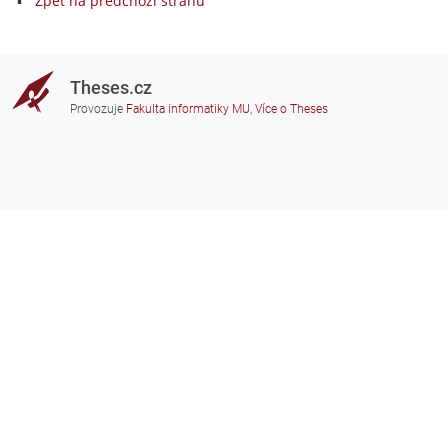
Zpět na předchozí stranu
Theses.cz
Provozuje
Fakulta informatiky MU
,
Více o Theses
Potřebujete poradit?
Zapojené školy
theses@fi.muni.cz
Správci zapojených škol
Nápověda
Soukromí
Často kladené dotazy
Přístupnost
Zobrazit klasickou verzi