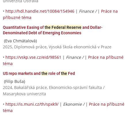
univerzita Ostrava
•
http://hdl.handle.net/10084/154946
|
Finance /
|
Práce na
příbuzné téma
Quantitative Easing of
the Federal Reserve
and Dollar-
Denominated Debt of Emerging Economies
(Eva Chmátalová)
2025, Diplomová práce, Vysoká škola ekonomická v Praze
•
https://vskp.vse.cz/eid/98561
|
Finance /
|
Práce na příbuzné
téma
US repo markets and
the
role of
the
Fed
(Filip Buša)
2024, Bakalářská práce, Ekonomicko-správní fakulta /
Masarykova univerzita
•
https://is.muni.cz/th/spxk9/
|
Ekonomie /
|
Práce na příbuzné
téma