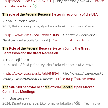
•
https://vskp.vse.cz/eid/87901
|
Hospodářská politika /
|
Práce
na příbuzné téma
The
role of
the Federal Reserve
System in economy of the USA
(Irina Selitrennikova)
2017, Bakalářská práce, Vysoká škola ekonomická v Praze
•
http://www.vse.cz/vskp/eid/71008
|
Finance a účetnictví /
Bankovnictví a pojišťovnictví
|
Práce na příbuzné téma
The
Role of
the Federal
Reserve System During the Great
Depression and the Great Recession
(David Lojkásek)
2015, Bakalářská práce, Vysoká škola ekonomická v Praze
•
http://www.vse.cz/vskp/eid/54594
|
Mezinárodní ekonomické
vztahy / International Business
|
Práce na příbuzné téma
The
S&P 500 behavior near
the
official
Federal
Open Market
Committee Meetings
(Jiří Branžovský)
2024, Disertační práce, Ekonomická fakulta / VŠB – Technická