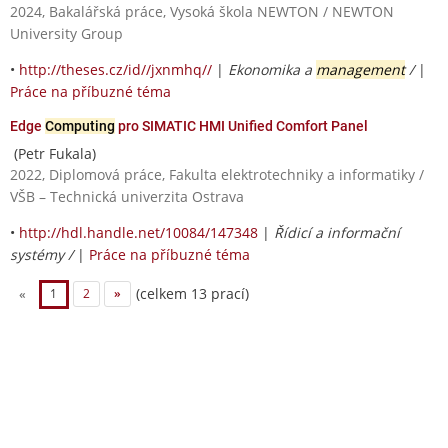
2024, Bakalářská práce, Vysoká škola NEWTON / NEWTON
University Group
•
http://theses.cz/id//jxnmhq//
|
Ekonomika a
management
/
|
Práce na příbuzné téma
Edge
Computing
pro SIMATIC HMI Unified Comfort Panel
(Petr Fukala)
2022, Diplomová práce, Fakulta elektrotechniky a informatiky /
VŠB – Technická univerzita Ostrava
•
http://hdl.handle.net/10084/147348
|
Řídicí a informační
systémy /
|
Práce na příbuzné téma
(celkem 13 prací)
«
1
2
»