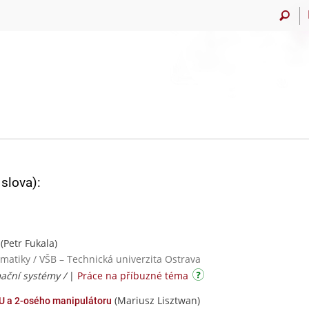
slova):
(Petr Fukala)
rmatiky / VŠB – Technická univerzita Ostrava
mační systémy /
|
Práce na příbuzné téma
(Mariusz Lisztwan)
PU a 2-osého manipulátoru