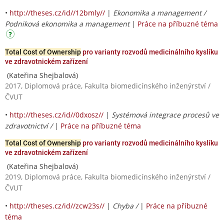
•
http://theses.cz/id//12bmly//
|
Ekonomika a management /
Podniková ekonomika a management
|
Práce na příbuzné téma
Total Cost of Ownership
pro varianty rozvodů medicinálního kyslíku
ve zdravotnickém zařízení
(Kateřina Shejbalová)
2017, Diplomová práce, Fakulta biomedicínského inženýrství /
ČVUT
•
http://theses.cz/id//0dxosz//
|
Systémová integrace procesů ve
zdravotnictví /
|
Práce na příbuzné téma
Total Cost of Ownership
pro varianty rozvodů medicinálního kyslíku
ve zdravotnickém zařízení
(Kateřina Shejbalová)
2019, Diplomová práce, Fakulta biomedicínského inženýrství /
ČVUT
•
http://theses.cz/id//zcw23s//
|
Chyba /
|
Práce na příbuzné
téma