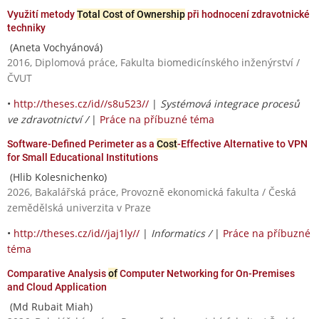
Využití metody
Total Cost of Ownership
při hodnocení zdravotnické
techniky
(Aneta Vochyánová)
2016, Diplomová práce, Fakulta biomedicínského inženýrství /
ČVUT
•
http://theses.cz/id//s8u523//
|
Systémová integrace procesů
ve zdravotnictví /
|
Práce na příbuzné téma
Software-Defined Perimeter as a
Cost
-Effective Alternative to VPN
for Small Educational Institutions
(Hlib Kolesnichenko)
2026, Bakalářská práce, Provozně ekonomická fakulta / Česká
zemědělská univerzita v Praze
•
http://theses.cz/id//jaj1ly//
|
Informatics /
|
Práce na příbuzné
téma
Comparative Analysis
of
Computer Networking for On-Premises
and Cloud Application
(Md Rubait Miah)