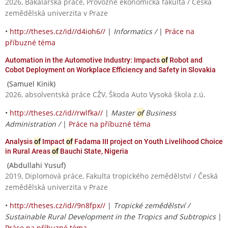
2026, Bakalářská práce, Provozně ekonomická fakulta / Česká
zemědělská univerzita v Praze
•
http://theses.cz/id//d4ioh6//
|
Informatics /
|
Práce na
příbuzné téma
Automation in the Automotive Industry: Impacts
of
Robot and
Cobot Deployment on Workplace Efficiency and Safety in Slovakia
(Samuel Kinik)
2026, absolventská práce CŽV, Škoda Auto Vysoká škola z.ú.
•
http://theses.cz/id//rwlfka//
|
Master
of
Business
Administration /
|
Práce na příbuzné téma
Analysis
of
Impact
of
Fadama III project on Youth Livelihood Choice
in Rural Areas
of
Bauchi State, Nigeria
(Abdullahi Yusuf)
2019, Diplomová práce, Fakulta tropického zemědělství / Česká
zemědělská univerzita v Praze
•
http://theses.cz/id//9n8fpx//
|
Tropické zemědělství /
Sustainable Rural Development in the Tropics and Subtropics
|
Práce na příbuzné téma