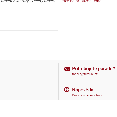
 umění a kultury / Dějiny umění
|
Práce na příbuzné téma
Potřebujete poradit?
theses@fi.muni.cz
Nápověda
Často kladené dotazy
Nahoru