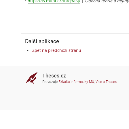
•
https://is.muni.cz/th/q3a6j/
|
Obecná teorie a dějiny
Další aplikace
Zpět na předchozí stranu
Theses.cz
Provozuje
Fakulta informatiky MU
,
Více o Theses