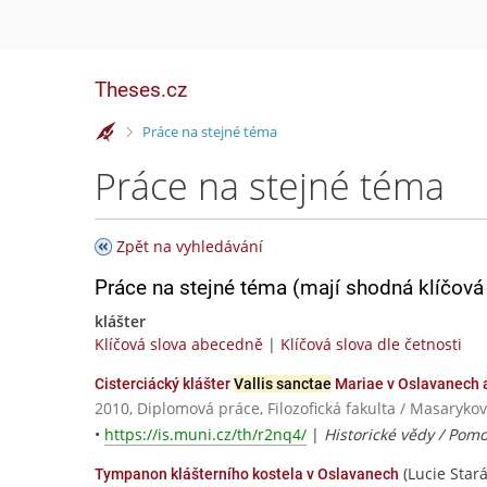
Theses.cz
>
Práce na stejné téma
Práce na stejné téma
Zpět na vyhledávání
Práce na stejné téma (mají shodná klíčová 
klášter
Klíčová slova abecedně
|
Klíčová slova dle četnosti
Cisterciácký klášter
Vallis sanctae
Mariae v Oslavanech a
2010, Diplomová práce, Filozofická fakulta / Masarykov
•
https://is.muni.cz/th/r2nq4/
|
Historické vědy / Pomo
(Lucie Stará
Tympanon klášterního kostela v Oslavanech