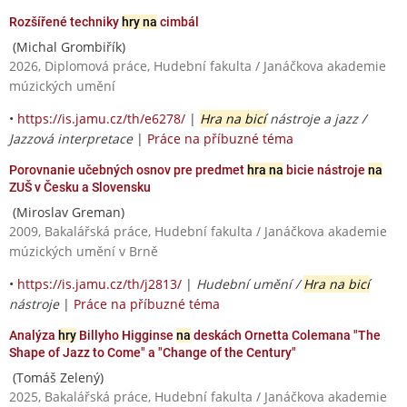
Rozšířené techniky
hry na
cimbál
(Michal Grombiřík)
2026, Diplomová práce, Hudební fakulta / Janáčkova akademie
múzických umění
•
https://is.jamu.cz/th/e6278/
|
Hra na bicí
nástroje a jazz /
Jazzová interpretace
|
Práce na příbuzné téma
Porovnanie učebných osnov pre predmet
hra na
bicie nástroje
na
ZUŠ v Česku a Slovensku
(Miroslav Greman)
2009, Bakalářská práce, Hudební fakulta / Janáčkova akademie
múzických umění v Brně
•
https://is.jamu.cz/th/j2813/
|
Hudební umění /
Hra na bicí
nástroje
|
Práce na příbuzné téma
Analýza
hry
Billyho Higginse
na
deskách Ornetta Colemana "The
Shape of Jazz to Come" a "Change of the Century"
(Tomáš Zelený)
2025, Bakalářská práce, Hudební fakulta / Janáčkova akademie