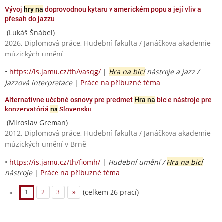
Vývoj
hry na
doprovodnou kytaru v americkém popu a její vliv a
přesah do jazzu
(Lukáš Šnábel)
2026, Diplomová práce, Hudební fakulta / Janáčkova akademie
múzických umění
•
https://is.jamu.cz/th/vasqg/
|
Hra na bicí
nástroje a jazz /
Jazzová interpretace
|
Práce na příbuzné téma
Alternatívne učebné osnovy pre predmet
Hra na
bicie nástroje pre
konzervatóriá
na
Slovensku
(Miroslav Greman)
2012, Diplomová práce, Hudební fakulta / Janáčkova akademie
múzických umění v Brně
•
https://is.jamu.cz/th/fiomh/
|
Hudební umění /
Hra na bicí
nástroje
|
Práce na příbuzné téma
(celkem 26 prací)
«
1
2
3
»