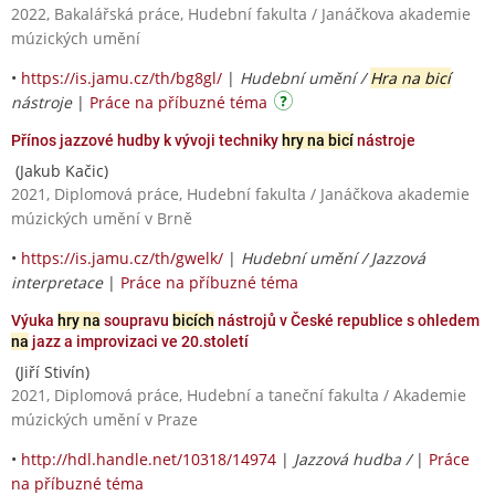
2022, Bakalářská práce, Hudební fakulta / Janáčkova akademie
múzických umění
•
https://is.jamu.cz/th/bg8gl/
|
Hudební umění /
Hra na bicí
nástroje
|
Práce na příbuzné téma
Přínos jazzové hudby k vývoji techniky
hry na bicí
nástroje
(Jakub Kačic)
2021, Diplomová práce, Hudební fakulta / Janáčkova akademie
múzických umění v Brně
•
https://is.jamu.cz/th/gwelk/
|
Hudební umění / Jazzová
interpretace
|
Práce na příbuzné téma
Výuka
hry na
soupravu
bicích
nástrojů v České republice s ohledem
na
jazz a improvizaci ve 20.století
(Jiří Stivín)
2021, Diplomová práce, Hudební a taneční fakulta / Akademie
múzických umění v Praze
•
http://hdl.handle.net/10318/14974
|
Jazzová hudba /
|
Práce
na příbuzné téma