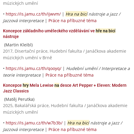
múzických umění
•
https://is.jamu.cz/th/ijwvm/
|
Hra na bicí
nástroje a jazz /
Jazzová interpretace
|
Práce na příbuzné téma
Koncepce základního uměleckého vzdělávání ve
hře na bicí
nástroje
(Martin Kleibl)
2017, Disertační práce, Hudební fakulta / Janáčkova akademie
múzických umění v Brně
•
https://is.jamu.cz/th/qooyq/
|
Hudební umění / Interpretace a
teorie interpretace
|
Práce na příbuzné téma
Koncepce
hry
Mela Lewise
na
desce Art Pepper + Eleven: Modern
Jazz Classics
(Matěj Perutka)
2025, Bakalářská práce, Hudební fakulta / Janáčkova akademie
múzických umění
•
https://is.jamu.cz/th/w7b3b/
|
Hra na bicí
nástroje a jazz /
Jazzová interpretace
|
Práce na příbuzné téma