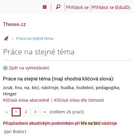
Přihlásit se
Přihlásit se (EduID)
Theses.cz
>
Práce na stejné téma
Práce na stejné téma
Zpět na vyhledávání
Práce na stejné téma (mají shodná klíčová slova):
zvuk, hra, na, bicí, nástroje, hudba, hudební, pedagogika,
Hinger
Klíčová slova abecedně
|
Klíčová slova dle četnosti
(celkem 26 prací)
«
1
2
3
»
Přizpůsobení akustickým podmínkám při
hře na bicí
nástroje
(Ján Bodor)