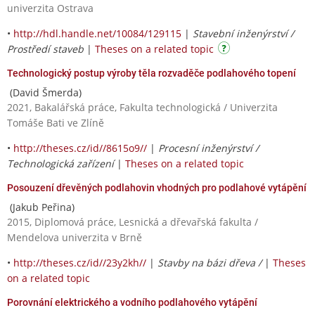
univerzita Ostrava
•
http://hdl.handle.net/10084/129115
|
Stavební inženýrství /
Prostředí staveb
|
Theses on a related topic
Technologický postup výroby těla rozvaděče podlahového topení
(David Šmerda)
2021, Bakalářská práce, Fakulta technologická / Univerzita
Tomáše Bati ve Zlíně
•
http://theses.cz/id//8615o9//
|
Procesní inženýrství /
Technologická zařízení
|
Theses on a related topic
Posouzení dřevěných podlahovin vhodných pro podlahové vytápění
(Jakub Peřina)
2015, Diplomová práce, Lesnická a dřevařská fakulta /
Mendelova univerzita v Brně
•
http://theses.cz/id//23y2kh//
|
Stavby na bázi dřeva /
|
Theses
on a related topic
Porovnání elektrického a vodního podlahového vytápění