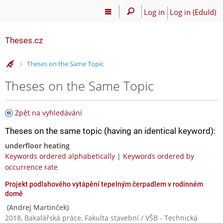
Log in
Log in (EduId)
Theses.cz
>
Theses on the Same Topic
Theses on the Same Topic
Zpět na vyhledávání
Theses on the same topic (having an identical keyword):
underfloor heating
Keywords ordered alphabetically
|
Keywords ordered by
occurrence rate
Projekt podlahového vytápění tepelným čerpadlem v rodinném
domě
(Andrej Martinček)
2018, Bakalářská práce, Fakulta stavební / VŠB - Technická