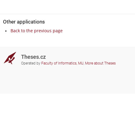
Other applications
Back to the previous page
Theses.cz
Operated by
Faculty of Informatics, MU
,
More about Theses
Do you need help?
Participating schools
theses@fi.muni.cz
Administrators of educational
institutions involved
Help
Privacy
Frequently asked questions
Accessibility