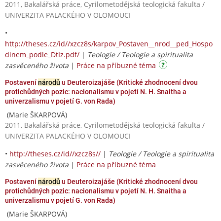
2011, Bakalářská práce, Cyrilometodějská teologická fakulta /
UNIVERZITA PALACKÉHO V OLOMOUCI
•
http://theses.cz/id//xzcz8s/karpov_Postaven__nrod__ped_Hospo
dinem_podle_DtIz.pdf/
|
Teologie / Teologie a spiritualita
zasvěceného života
|
Práce na příbuzné téma
Postavení
národů
u Deuteroizajáše (Kritické zhodnocení dvou
protichůdných pozic: nacionalismu v pojetí N. H. Snaitha a
univerzalismu v pojetí G. von Rada)
(Marie ŠKARPOVÁ)
2011, Bakalářská práce, Cyrilometodějská teologická fakulta /
UNIVERZITA PALACKÉHO V OLOMOUCI
•
http://theses.cz/id//xzcz8s//
|
Teologie / Teologie a spiritualita
zasvěceného života
|
Práce na příbuzné téma
Postavení
národů
u Deuteroizajáše (Kritické zhodnocení dvou
protichůdných pozic: nacionalismu v pojetí N. H. Snaitha a
univerzalismu v pojetí G. von Rada)
(Marie ŠKARPOVÁ)