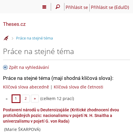
Přihlásit se
Přihlásit se (EduID)
Theses.cz
>
Práce na stejné téma
Práce na stejné téma
Zpět na vyhledávání
Práce na stejné téma (mají shodná klíčová slova):
Klíčová slova abecedně
|
Klíčová slova dle četnosti
(celkem 12 prací)
«
1
2
»
Postavení národů u Deuteroizajáše (Kritické zhodnocení dvou
protichůdných pozic: nacionalismu v pojetí N. H. Snaitha a
univerzalismu v pojetí G. von Rada)
(Marie ŠKARPOVÁ)