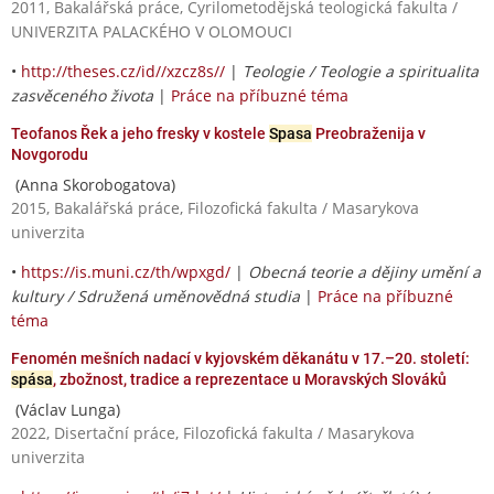
2011, Bakalářská práce, Cyrilometodějská teologická fakulta /
UNIVERZITA PALACKÉHO V OLOMOUCI
•
http://theses.cz/id//xzcz8s//
|
Teologie / Teologie a spiritualita
zasvěceného života
|
Práce na příbuzné téma
Teofanos Řek a jeho fresky v kostele
Spasa
Preobraženija v
Novgorodu
(Anna Skorobogatova)
2015, Bakalářská práce, Filozofická fakulta / Masarykova
univerzita
•
https://is.muni.cz/th/wpxgd/
|
Obecná teorie a dějiny umění a
kultury / Sdružená uměnovědná studia
|
Práce na příbuzné
téma
Fenomén mešních nadací v kyjovském děkanátu v 17.–20. století:
spása
, zbožnost, tradice a reprezentace u Moravských Slováků
(Václav Lunga)
2022, Disertační práce, Filozofická fakulta / Masarykova
univerzita