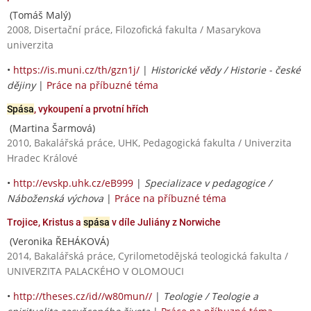
(Tomáš Malý)
2008, Disertační práce, Filozofická fakulta / Masarykova
univerzita
•
https://is.muni.cz/th/gzn1j/
|
Historické vědy / Historie - české
dějiny
|
Práce na příbuzné téma
Spása
, vykoupení a prvotní hřích
(Martina Šarmová)
2010, Bakalářská práce, UHK, Pedagogická fakulta / Univerzita
Hradec Králové
•
http://evskp.uhk.cz/eB999
|
Specializace v pedagogice /
Náboženská výchova
|
Práce na příbuzné téma
Trojice, Kristus a
spása
v díle Juliány z Norwiche
(Veronika ŘEHÁKOVÁ)
2014, Bakalářská práce, Cyrilometodějská teologická fakulta /
UNIVERZITA PALACKÉHO V OLOMOUCI
•
http://theses.cz/id//w80mun//
|
Teologie / Teologie a