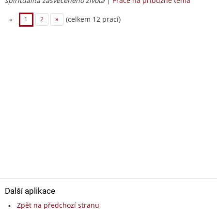
spiritualita zasvěceného života
|
Práce na příbuzné téma
(celkem 12 prací)
«
1
2
»
Další aplikace
Zpět na předchozí stranu