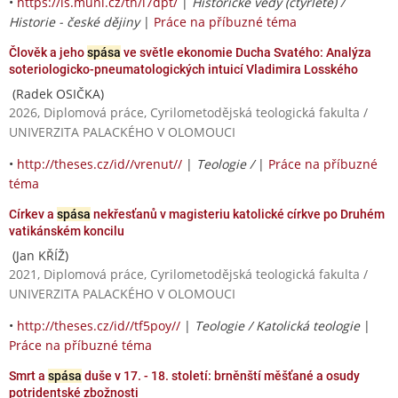
•
https://is.muni.cz/th/i7dpt/
|
Historické vědy (čtyřleté) /
Historie - české dějiny
|
Práce na příbuzné téma
Člověk a jeho
spása
ve světle ekonomie Ducha Svatého: Analýza
soteriologicko-pneumatologických intuicí Vladimira Losského
(Radek OSIČKA)
2026, Diplomová práce, Cyrilometodějská teologická fakulta /
UNIVERZITA PALACKÉHO V OLOMOUCI
•
http://theses.cz/id//vrenut//
|
Teologie /
|
Práce na příbuzné
téma
Církev a
spása
nekřesťanů v magisteriu katolické církve po Druhém
vatikánském koncilu
(Jan KŘÍŽ)
2021, Diplomová práce, Cyrilometodějská teologická fakulta /
UNIVERZITA PALACKÉHO V OLOMOUCI
•
http://theses.cz/id//tf5poy//
|
Teologie / Katolická teologie
|
Práce na příbuzné téma
Smrt a
spása
duše v 17. - 18. století: brněnští měšťané a osudy
potridentské zbožnosti