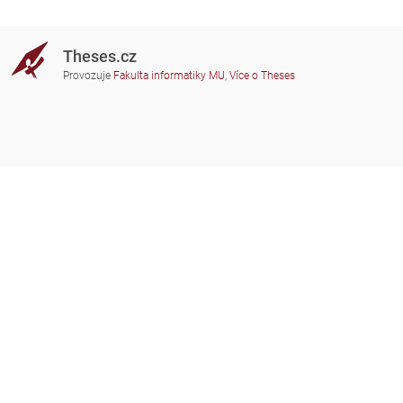
Theses.cz
Provozuje
Fakulta informatiky MU
,
Více o Theses
Potřebujete poradit?
Zapojené školy
theses@fi.muni.cz
Správci zapojených škol
Nápověda
Soukromí
Často kladené dotazy
Přístupnost
Zobrazit klasickou verzi
Nahoru