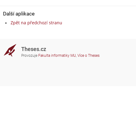
Další aplikace
Zpět na předchozí stranu
Theses.cz
Provozuje
Fakulta informatiky MU
,
Více o Theses
Potřebujete poradit?
Zapojené školy
theses@fi.muni.cz
Správci zapojených škol
Nápověda
Soukromí
Často kladené dotazy
Přístupnost