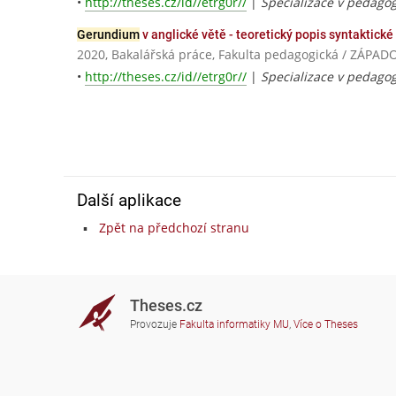
•
http://theses.cz/id//etrg0r//
|
Specializace v pedagog
Gerundium
v anglické větě - teoretický popis syntaktické
2020, Bakalářská práce, Fakulta pedagogická / ZÁPA
•
http://theses.cz/id//etrg0r//
|
Specializace v pedagog
Další aplikace
Zpět na předchozí stranu
Theses.cz
Provozuje
Fakulta informatiky MU
,
Více o Theses