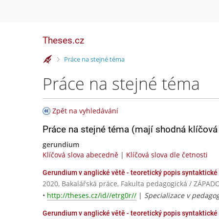
Theses.cz
>
Práce na stejné téma
Práce na stejné téma
Zpět na vyhledávání
Práce na stejné téma (mají shodná klíčová 
gerundium
Klíčová slova abecedně
|
Klíčová slova dle četnosti
Gerundium v anglické větě - teoretický popis syntaktické 
2020, Bakalářská práce, Fakulta pedagogická / ZÁPA
•
http://theses.cz/id//etrg0r//
|
Specializace v pedagog
Gerundium v anglické větě - teoretický popis syntaktické