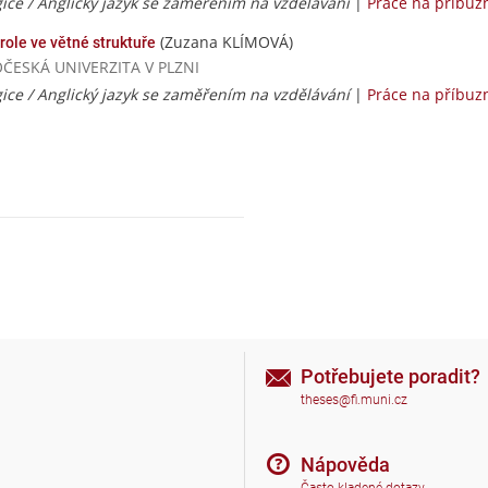
ice / Anglický jazyk se zaměřením na vzdělávání
|
Práce na příbuz
(Zuzana KLÍMOVÁ)
 role ve větné struktuře
DOČESKÁ UNIVERZITA V PLZNI
ice / Anglický jazyk se zaměřením na vzdělávání
|
Práce na příbuz
Potřebujete poradit?
theses@fi.muni.cz
Nápověda
Často kladené dotazy