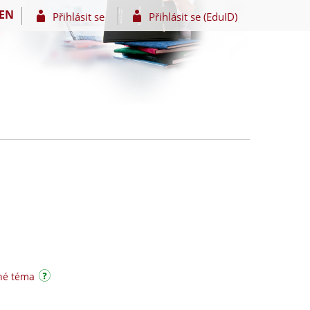
EN
Přihlásit se
Přihlásit se (EduID)
né téma