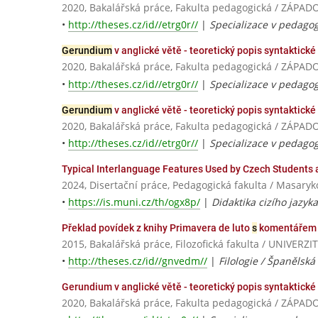
2020, Bakalářská práce, Fakulta pedagogická / ZÁPA
•
http://theses.cz/id//etrg0r//
|
Specializace v pedagog
Gerundium
v anglické větě - teoretický popis syntaktické
2020, Bakalářská práce, Fakulta pedagogická / ZÁPA
•
http://theses.cz/id//etrg0r//
|
Specializace v pedagog
Gerundium
v anglické větě - teoretický popis syntaktické
2020, Bakalářská práce, Fakulta pedagogická / ZÁPA
•
http://theses.cz/id//etrg0r//
|
Specializace v pedagog
Typical Interlanguage Features Used by Czech Students a
2024, Disertační práce, Pedagogická fakulta / Masaryk
•
https://is.muni.cz/th/ogx8p/
|
Didaktika cizího jazyka
Překlad povídek z knihy Primavera de luto
s
komentářem 
2015, Bakalářská práce, Filozofická fakulta / UNIV
•
http://theses.cz/id//gnvedm//
|
Filologie / Španělská f
Gerundium v anglické větě - teoretický popis syntaktické 
2020, Bakalářská práce, Fakulta pedagogická / ZÁPA