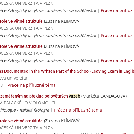
DOČESKÁ UNIVERZITA V PLZNI
ice / Anglický jazyk se zaměřením na vzdělávání
|
Práce na příbuz
(Zuzana KLÍMOVÁ)
 role ve větné struktuře
DOČESKÁ UNIVERZITA V PLZNI
ice / Anglický jazyk se zaměřením na vzdělávání
|
Práce na příbuz
(Zuzana KLÍMOVÁ)
 role ve větné struktuře
DOČESKÁ UNIVERZITA V PLZNI
ice / Anglický jazyk se zaměřením na vzdělávání
|
Práce na příbuz
s Documented in the Written Part of the School-Leaving Exam in Engli
ova univerzita
 /
|
Práce na příbuzné téma
(Markéta ČANDASOVÁ)
zaměřeným na překlad polovětných
vazeb
ERZITA PALACKÉHO V OLOMOUCI
ilologie - Italská filologie
|
Práce na příbuzné téma
(Zuzana KLÍMOVÁ)
role ve větné struktuře
DOČESKÁ UNIVERZITA V PLZNI