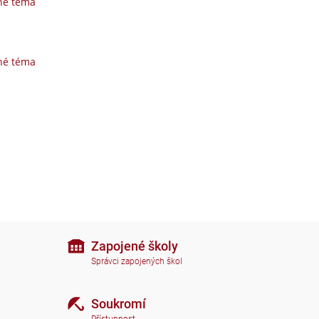
né téma
né téma
Zapojené školy
Správci zapojených škol
Soukromí
Přístupnost