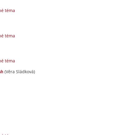
né téma
né téma
né téma
(Věra Sládková)
sh