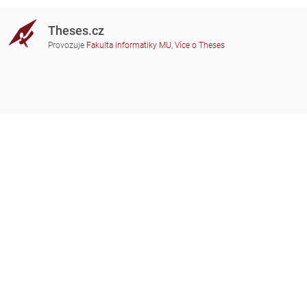
Theses.cz
Provozuje
Fakulta informatiky MU
,
Více o Theses
Potřebujete poradit?
Zapojené školy
theses@fi.muni.cz
Správci zapojených škol
Nápověda
Soukromí
Často kladené dotazy
Přístupnost
Zobrazit klasickou verzi
Nahoru