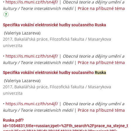
•
https://is.muni.cz/th/sn4jf/
|
Obecná teorie a dějiny umění a
kultury / Teorie interaktivních médií
|
Práce na příbuzné téma
Specifika vokální elektronické hudby současného Ruska
(Valeriya Lazareva)
2017, Bakalářská práce, Filozofická fakulta / Masarykova
univerzita
•
https://is.muni.cz/th/sn4jf/
|
Obecná teorie a dějiny umění a
kultury / Teorie interaktivních médií
|
Práce na příbuzné téma
Specifika vokální elektronické hudby současného
Ruska
(Valeriya Lazareva)
2017, Bakalářská práce, Filozofická fakulta / Masarykova
univerzita
•
https://is.muni.cz/th/sn4jf/
|
Obecná teorie a dějiny umění a
kultury / Teorie interaktivních médií
|
Práce na příbuzné téma
Ruska.pdf?
id=1054831;title=russian;zpet=%2Fth_search%2Fprace_na_stejne_t