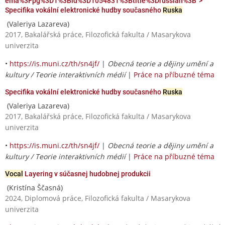
ema%3Fpg%3D1%3Bid%3D1054831%3Btitle%3Drussian%3B">
Specifika vokální elektronické hudby současného
Ruska
(Valeriya Lazareva)
2017, Bakalářská práce, Filozofická fakulta / Masarykova
univerzita
•
https://is.muni.cz/th/sn4jf/
|
Obecná teorie a dějiny umění a
kultury / Teorie interaktivních médií
|
Práce na příbuzné téma
Specifika vokální elektronické hudby současného
Ruska
(Valeriya Lazareva)
2017, Bakalářská práce, Filozofická fakulta / Masarykova
univerzita
•
https://is.muni.cz/th/sn4jf/
|
Obecná teorie a dějiny umění a
kultury / Teorie interaktivních médií
|
Práce na příbuzné téma
Vocal
Layering v súčasnej hudobnej produkcii
(Kristína Ščasná)
2024, Diplomová práce, Filozofická fakulta / Masarykova
univerzita