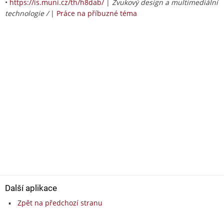
•
https://is.muni.cz/th/h8dab/
|
Zvukový design a multimediální
technologie /
|
Práce na příbuzné téma
Další aplikace
Zpět na předchozí stranu