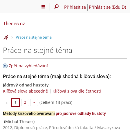
Přihlásit se
Přihlásit se (EduID)
Theses.cz
>
Práce na stejné téma
Práce na stejné téma
Zpět na vyhledávání
Práce na stejné téma (mají shodná klíčová slova):
Jádrový odhad hustoty
Klíčová slova abecedně
|
Klíčová slova dle četnosti
(celkem 13 prací)
«
1
2
»
Metody křížového ověřování
pro jádrové odhady hustoty
(Michal Theuer)
2012, Diplomová práce, Přírodovědecká fakulta / Masarykova