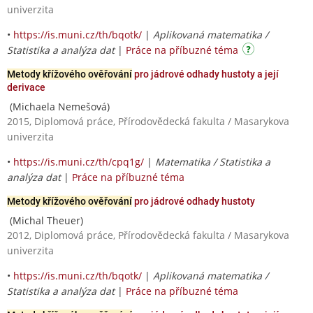
univerzita
•
https://is.muni.cz/th/bqotk/
|
Aplikovaná matematika /
Statistika a analýza dat
|
Práce na příbuzné téma
Metody křížového ověřování
pro jádrové odhady hustoty a její
derivace
(Michaela Nemešová)
2015, Diplomová práce, Přírodovědecká fakulta / Masarykova
univerzita
•
https://is.muni.cz/th/cpq1g/
|
Matematika / Statistika a
analýza dat
|
Práce na příbuzné téma
Metody křížového ověřování
pro jádrové odhady hustoty
(Michal Theuer)
2012, Diplomová práce, Přírodovědecká fakulta / Masarykova
univerzita
•
https://is.muni.cz/th/bqotk/
|
Aplikovaná matematika /
Statistika a analýza dat
|
Práce na příbuzné téma