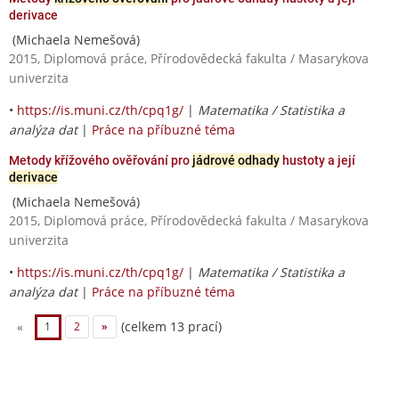
derivace
(Michaela Nemešová)
2015, Diplomová práce, Přírodovědecká fakulta / Masarykova
univerzita
•
https://is.muni.cz/th/cpq1g/
|
Matematika / Statistika a
analýza dat
|
Práce na příbuzné téma
Metody křížového ověřování pro
jádrové odhady
hustoty a její
derivace
(Michaela Nemešová)
2015, Diplomová práce, Přírodovědecká fakulta / Masarykova
univerzita
•
https://is.muni.cz/th/cpq1g/
|
Matematika / Statistika a
analýza dat
|
Práce na příbuzné téma
(celkem 13 prací)
«
1
2
»