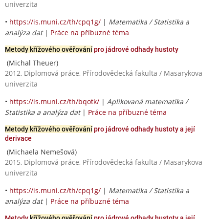
univerzita
•
https://is.muni.cz/th/cpq1g/
|
Matematika / Statistika a
analýza dat
|
Práce na příbuzné téma
Metody křížového ověřování
pro jádrové odhady hustoty
(Michal Theuer)
2012, Diplomová práce, Přírodovědecká fakulta / Masarykova
univerzita
•
https://is.muni.cz/th/bqotk/
|
Aplikovaná matematika /
Statistika a analýza dat
|
Práce na příbuzné téma
Metody křížového ověřování
pro jádrové odhady hustoty a její
derivace
(Michaela Nemešová)
2015, Diplomová práce, Přírodovědecká fakulta / Masarykova
univerzita
•
https://is.muni.cz/th/cpq1g/
|
Matematika / Statistika a
analýza dat
|
Práce na příbuzné téma
Metody
křížového ověřování
pro jádrové odhady hustoty a její