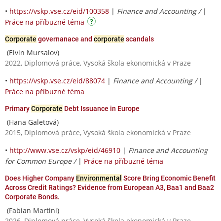
•
https://vskp.vse.cz/eid/100358
|
Finance and Accounting /
|
Práce na příbuzné téma
Corporate
governanace and
corporate
scandals
(Elvin Mursalov)
2022, Diplomová práce, Vysoká škola ekonomická v Praze
•
https://vskp.vse.cz/eid/88074
|
Finance and Accounting /
|
Práce na příbuzné téma
Primary
Corporate
Debt Issuance in Europe
(Hana Galetová)
2015, Diplomová práce, Vysoká škola ekonomická v Praze
•
http://www.vse.cz/vskp/eid/46910
|
Finance and Accounting
for Common Europe /
|
Práce na příbuzné téma
Does Higher Company
Environmental
Score Bring Economic Benefit
Across Credit Ratings? Evidence from European A3, Baa1 and Baa2
Corporate Bonds.
(Fabian Martini)
2026, Diplomová práce, Vysoká škola ekonomická v Praze