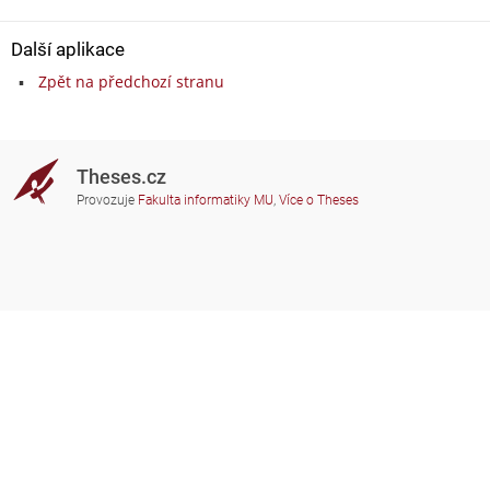
Další aplikace
Zpět na předchozí stranu
Theses.cz
Provozuje
Fakulta informatiky MU
,
Více o Theses
Potřebujete poradit?
Zapojené školy
theses@fi.muni.cz
Správci zapojených škol
Nápověda
Soukromí
Často kladené dotazy
Přístupnost