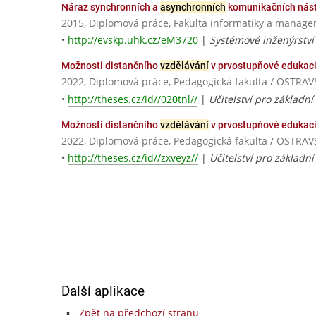
Náraz synchronních a
asynchronních
komunikačních nást
2015, Diplomová práce, Fakulta informatiky a manage
•
http://evskp.uhk.cz/eM3720
|
Systémové inženýrství
Možnosti distančního
vzdělávání
v prvostupňové edukaci 
2022, Diplomová práce, Pedagogická fakulta / OSTRA
•
http://theses.cz/id//020tnl//
|
Učitelství pro základní
Možnosti distančního
vzdělávání
v prvostupňové edukaci 
2022, Diplomová práce, Pedagogická fakulta / OSTRA
•
http://theses.cz/id//zxveyz//
|
Učitelství pro základní
Další aplikace
Zpět na předchozí stranu