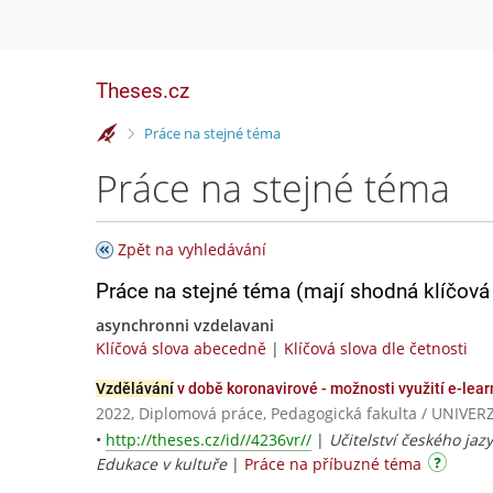
Theses.cz
>
Práce na stejné téma
Práce na stejné téma
Zpět na vyhledávání
Práce na stejné téma (mají shodná klíčová 
asynchronni vzdelavani
Klíčová slova abecedně
|
Klíčová slova dle četnosti
Vzdělávání
v době koronavirové - možnosti využití e-lea
2022, Diplomová práce, Pedagogická fakulta / UNI
•
http://theses.cz/id//4236vr//
|
Učitelství českého jazy
Edukace v kultuře
|
Práce na příbuzné téma