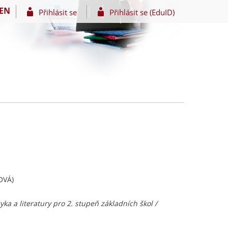
EN
Přihlásit se
Přihlásit se (EduID)
OVÁ)
zyka a literatury pro 2. stupeň základních škol /