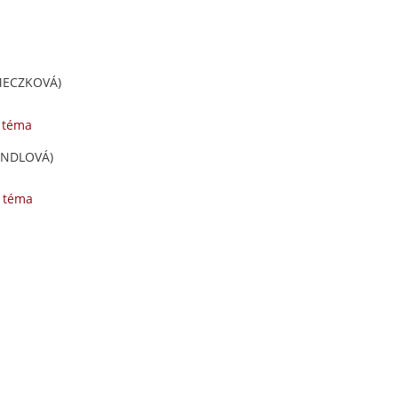
MECZKOVÁ)
 téma
ENDLOVÁ)
é téma