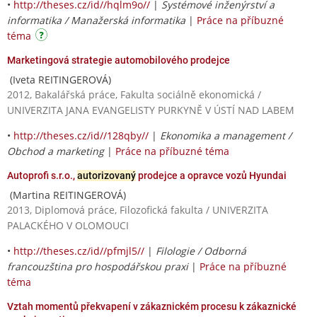
•
http://theses.cz/id//hqlm9o//
|
Systémové inženýrství a
informatika / Manažerská informatika
|
Práce na příbuzné
téma
Marketingová strategie automobilového prodejce
(Iveta REITINGEROVÁ)
2012, Bakalářská práce, Fakulta sociálně ekonomická /
UNIVERZITA JANA EVANGELISTY PURKYNĚ V ÚSTÍ NAD LABEM
•
http://theses.cz/id//128qby//
|
Ekonomika a management /
Obchod a marketing
|
Práce na příbuzné téma
Autoprofi s.r.o.,
autorizovaný
prodejce a opravce vozů Hyundai
(Martina REITINGEROVÁ)
2013, Diplomová práce, Filozofická fakulta / UNIVERZITA
PALACKÉHO V OLOMOUCI
•
http://theses.cz/id//pfmjl5//
|
Filologie / Odborná
francouzština pro hospodářskou praxi
|
Práce na příbuzné
téma
Vztah momentů překvapení v zákaznickém procesu k zákaznické