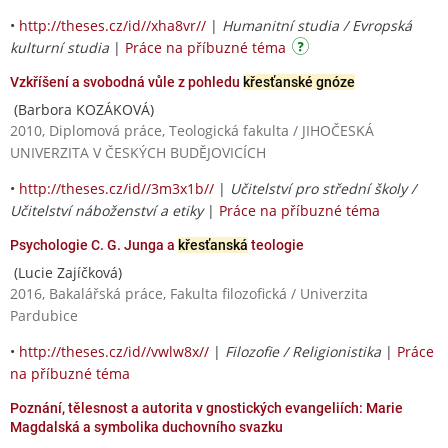
•
http://theses.cz/id//xha8vr//
|
Humanitní studia / Evropská
kulturní studia
|
Práce na příbuzné téma
Vzkříšení a svobodná vůle z pohledu
křesťanské gnóze
(Barbora KOZÁKOVÁ)
2010, Diplomová práce, Teologická fakulta / JIHOČESKÁ
UNIVERZITA V ČESKÝCH BUDĚJOVICÍCH
•
http://theses.cz/id//3m3x1b//
|
Učitelství pro střední školy /
Učitelství náboženství a etiky
|
Práce na příbuzné téma
Psychologie C. G. Junga a
křesťanská
teologie
(Lucie Zajíčková)
2016, Bakalářská práce, Fakulta filozofická / Univerzita
Pardubice
•
http://theses.cz/id//vwlw8x//
|
Filozofie / Religionistika
|
Práce
na příbuzné téma
Poznání, tělesnost a autorita v gnostických evangeliích: Marie
Magdalská a symbolika duchovního svazku