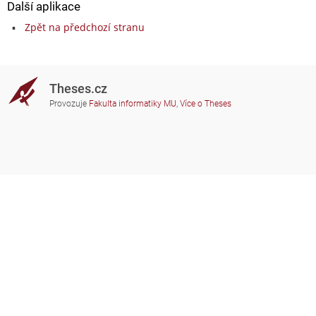
Další aplikace
Zpět na předchozí stranu
Theses.cz
Provozuje
Fakulta informatiky MU
,
Více o Theses
Potřebujete poradit?
Zapojené školy
theses@fi.muni.cz
Správci zapojených škol
Nápověda
Soukromí
Často kladené dotazy
Přístupnost
Zobrazit klasickou verzi