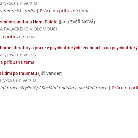
sarykova univerzita
rapeutická studia
|
Práce na příbuzné téma
(Jana ZVĚŘINOVÁ)
nního sanatoria Horní Palata
ERZITA PALACKÉHO V OLOMOUCI
na příbuzné téma
orné literatury a praxe v psychiatrických léčebnách a na psychiatric
sarykova univerzita
na příbuzné téma
(Jiří Vander)
s lidmi po traumatu
sarykova univerzita
lní práce (čtyřleté) / Sociální politika a sociální práce
|
Práce na př