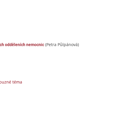
(Petra Půlpánová)
kých odděleních nemocnic
íbuzné téma