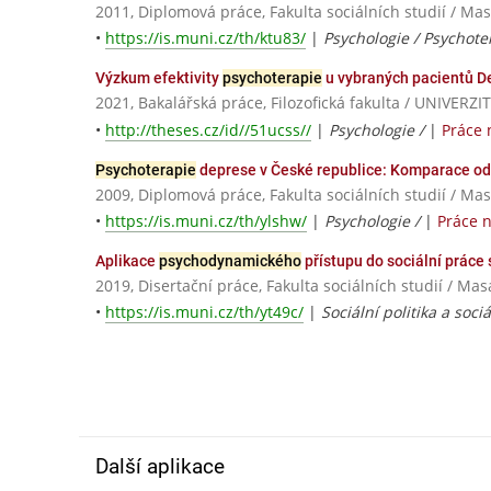
2011, Diplomová práce, Fakulta sociálních studií / Ma
•
https://is.muni.cz/th/ktu83/
|
Psychologie / Psychote
Výzkum efektivity
psychoterapie
u vybraných pacientů De
2021, Bakalářská práce, Filozofická fakulta / UNIV
•
http://theses.cz/id//51ucss//
|
Psychologie /
|
Práce 
Psychoterapie
deprese v České republice: Komparace odb
2009, Diplomová práce, Fakulta sociálních studií / Ma
•
https://is.muni.cz/th/ylshw/
|
Psychologie /
|
Práce 
Aplikace
psychodynamického
přístupu do sociální práce 
2019, Disertační práce, Fakulta sociálních studií / Ma
•
https://is.muni.cz/th/yt49c/
|
Sociální politika a sociá
Další aplikace