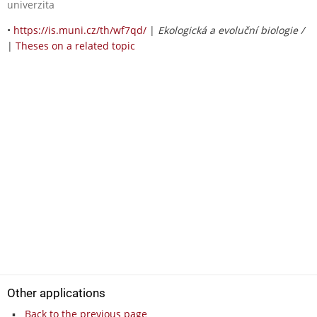
univerzita
•
https://is.muni.cz/th/wf7qd/
|
Ekologická a evoluční biologie /
|
Theses on a related topic
Other applications
Back to the previous page