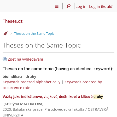
Log in
Log in (EduId)
Theses.cz
>
Theses on the Same Topic
Theses on the Same Topic
Zpět na vyhledávání
Theses on the same topic (having an identical keyword):
bioindikacni druhy
Keywords ordered alphabetically
|
Keywords ordered by
occurrence rate
Vážky jako indikátorové, vlajkové, deštníkové a klíčové
druhy
(Kristýna MACHALOVÁ)
2020, Bakalářská práce, Přírodovědecká fakulta / OSTRAVSKÁ
UNIVERZITA