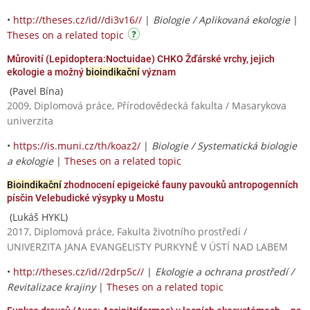
•
http://theses.cz/id//di3v16//
|
Biologie / Aplikovaná ekologie
|
Theses on a related topic
Můrovití (Lepidoptera:Noctuidae) CHKO Žďárské vrchy, jejich
ekologie a možný
bioindikační
význam
(Pavel Bína)
2009, Diplomová práce, Přírodovědecká fakulta / Masarykova
univerzita
•
https://is.muni.cz/th/koaz2/
|
Biologie / Systematická biologie
a ekologie
|
Theses on a related topic
Bioindikační
zhodnocení epigeické fauny pavouků antropogenních
písčin Velebudické výsypky u Mostu
(Lukáš HYKL)
2017, Diplomová práce, Fakulta životního prostředí /
UNIVERZITA JANA EVANGELISTY PURKYNĚ V ÚSTÍ NAD LABEM
•
http://theses.cz/id//2drp5c//
|
Ekologie a ochrana prostředí /
Revitalizace krajiny
|
Theses on a related topic