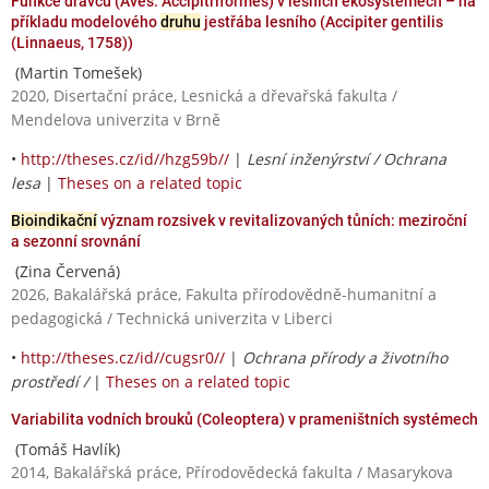
Funkce dravců (Aves: Accipitriformes) v lesních ekosystémech – na
příkladu modelového
druhu
jestřába lesního (Accipiter gentilis
(Linnaeus, 1758))
(Martin Tomešek)
2020, Disertační práce, Lesnická a dřevařská fakulta /
Mendelova univerzita v Brně
•
http://theses.cz/id//hzg59b//
|
Lesní inženýrství / Ochrana
lesa
|
Theses on a related topic
Bioindikační
význam rozsivek v revitalizovaných tůních: meziroční
a sezonní srovnání
(Zina Červená)
2026, Bakalářská práce, Fakulta přírodovědně-humanitní a
pedagogická / Technická univerzita v Liberci
•
http://theses.cz/id//cugsr0//
|
Ochrana přírody a životního
prostředí /
|
Theses on a related topic
Variabilita vodních brouků (Coleoptera) v prameništních systémech
(Tomáš Havlík)
2014, Bakalářská práce, Přírodovědecká fakulta / Masarykova