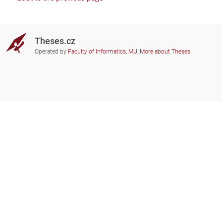
Theses.cz
Operated by
Faculty of Informatics, MU
,
More about Theses
Do you need help?
Participating schools
theses@fi.muni.cz
Administrators of educational
institutions involved
Help
Privacy
Frequently asked questions
Accessibility
Zobrazit klasickou verzi