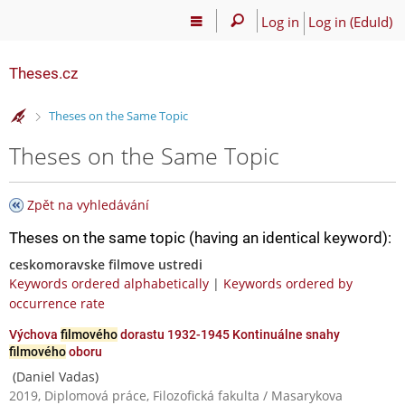
Log in
Log in (EduId)
Theses.cz
>
Theses on the Same Topic
Theses on the Same Topic
Zpět na vyhledávání
Theses on the same topic (having an identical keyword):
ceskomoravske filmove ustredi
Keywords ordered alphabetically
|
Keywords ordered by
occurrence rate
Výchova
filmového
dorastu 1932-1945 Kontinuálne snahy
filmového
oboru
(Daniel Vadas)
2019, Diplomová práce, Filozofická fakulta / Masarykova