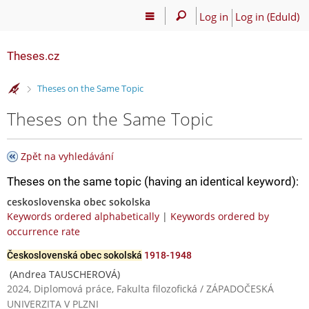
Log in
Log in (EduId)
Theses.cz
>
Theses on the Same Topic
Theses on the Same Topic
Zpět na vyhledávání
Theses on the same topic (having an identical keyword):
ceskoslovenska obec sokolska
Keywords ordered alphabetically
|
Keywords ordered by
occurrence rate
Československá obec sokolská
1918-1948
(Andrea TAUSCHEROVÁ)
2024, Diplomová práce, Fakulta filozofická / ZÁPADOČESKÁ
UNIVERZITA V PLZNI