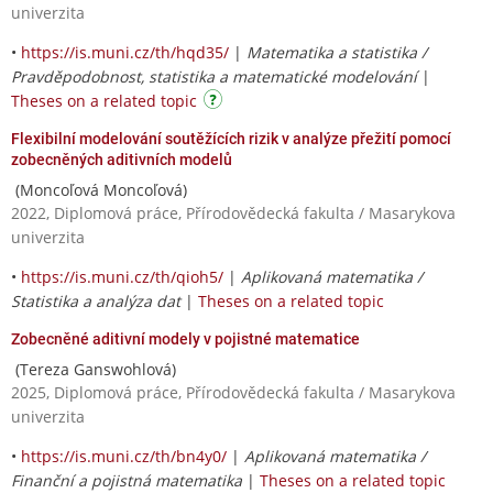
univerzita
•
https://is.muni.cz/th/hqd35/
|
Matematika a statistika /
Pravděpodobnost, statistika a matematické modelování
|
Theses on a related topic
Flexibilní modelování soutěžících rizik v analýze přežití pomocí
zobecněných aditivních modelů
(Moncoľová Moncoľová)
2022, Diplomová práce, Přírodovědecká fakulta / Masarykova
univerzita
•
https://is.muni.cz/th/qioh5/
|
Aplikovaná matematika /
Statistika a analýza dat
|
Theses on a related topic
Zobecněné aditivní modely v pojistné matematice
(Tereza Ganswohlová)
2025, Diplomová práce, Přírodovědecká fakulta / Masarykova
univerzita
•
https://is.muni.cz/th/bn4y0/
|
Aplikovaná matematika /
Finanční a pojistná matematika
|
Theses on a related topic