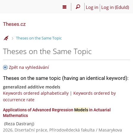
Log in
Log in (EduId)
Theses.cz
>
Theses on the Same Topic
Theses on the Same Topic
Zpět na vyhledávání
Theses on the same topic (having an identical keyword):
generalized additive models
Keywords ordered alphabetically
|
Keywords ordered by
occurrence rate
Applications of Advanced Regression
Models
in Actuarial
Mathematics
(Reza Dastranj)
2026, Disertační práce, Přírodovědecká fakulta / Masarykova