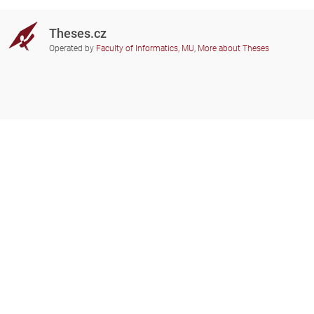
Theses.cz
Operated by
Faculty of Informatics, MU
,
More about Theses
Do you need help?
Participating schools
theses@fi.muni.cz
Administrators of educational
institutions involved
Help
Privacy
Frequently asked questions
Accessibility
Zobrazit klasickou verzi
Go to top