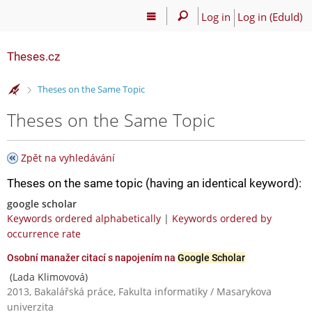
Log in
Log in (EduId)
Theses.cz
>
Theses on the Same Topic
Theses on the Same Topic
Zpět na vyhledávání
Theses on the same topic (having an identical keyword):
google scholar
Keywords ordered alphabetically
|
Keywords ordered by
occurrence rate
Osobní manažer citací s napojením na
Google Scholar
(Lada Klimovová)
2013, Bakalářská práce, Fakulta informatiky / Masarykova
univerzita