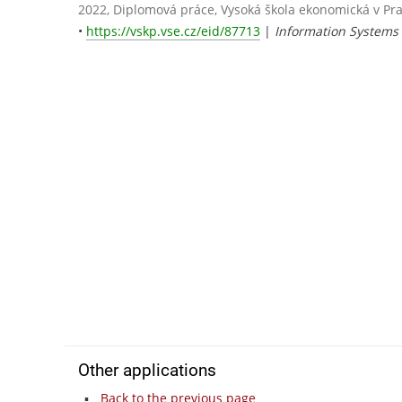
2022, Diplomová práce, Vysoká škola ekonomická v Pr
•
https://vskp.vse.cz/eid/87713
|
Information System
Other applications
Back to the previous page