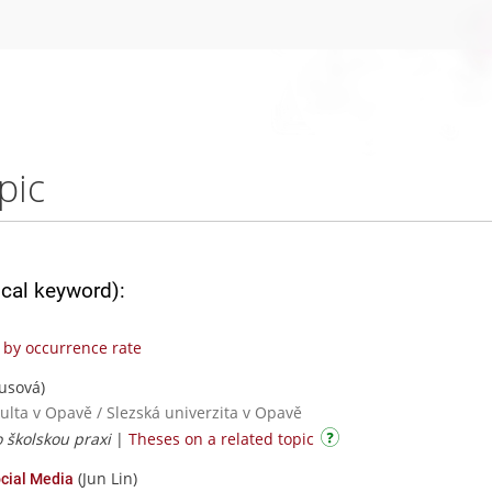
pic
ical keyword):
by occurrence rate
usová)
kulta v Opavě / Slezská univerzita v Opavě
o školskou praxi
|
Theses on a related topic
(Jun Lin)
cial Media