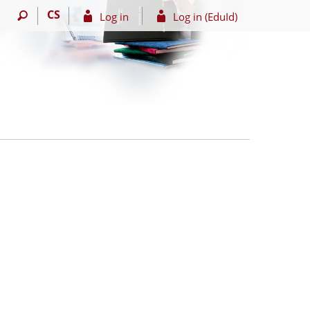
CS
Log in
Log in (EduId)