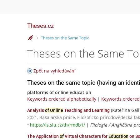
Theses.cz
>
Theses on the Same Topic
Theses on the Same To
Zpět na vyhledávání
Theses on the same topic (having an ident
platforms of online education
Keywords ordered alphabetically
|
Keywords ordered 
(Kateřina Gall
Analysis
of Online
Teaching and Learning
2021, Bakalářská práce, Filozoficko-přírodovědecká fa
•
https://is.slu.cz/th/rmdb1/
|
Filologie / Angličtina pr
The Application
of
Virtual Characters for
Education
on So