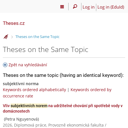
Log in
Log in (EduId)
Theses.cz
>
Theses on the Same Topic
Theses on the Same Topic
Zpět na vyhledávání
Theses on the same topic (having an identical keyword):
subjektivni norma
Keywords ordered alphabetically
|
Keywords ordered by
occurrence rate
Vliv
subjektivních norem
na udržitelné chování při spotřebě vody v
domácnostech
(Petra Nguyenová)
2026, Diplomová práce, Provozně ekonomická fakulta /