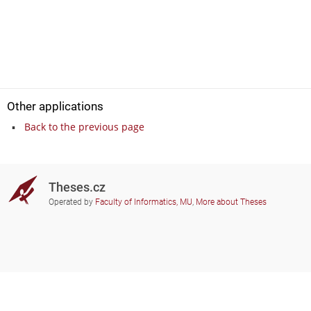
Other applications
Back to the previous page
Theses.cz
Operated by
Faculty of Informatics, MU
,
More about Theses
Do you need help?
Participating schools
theses@fi.muni.cz
Administrators of educational
institutions involved