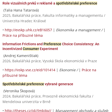
Role vizuálních prvků v reklamě a
spotřebitelské preference
(Talia Hana Tatarová)
2025, Bakalářská práce, Fakulta informatiky a managementu /
Univerzita Hradec Králové
•
http://evskp.uhk.cz/eB16057
|
Ekonomika a management /
|
Práce na příbuzné téma
Information Frictions and
Preference
Choice Consistency: An
Incentivized
Consumer
Experiment
(Andrej Kameništiak)
2026, Bakalářská práce, Vysoká škola ekonomická v Praze
•
https://vskp.vse.cz/eid/101414
|
Ekonomie /
|
Práce na
příbuzné téma
Spotřebitelské preference
vybrané generace
(Veronika Škopová)
2024, Bakalářská práce, Provozně ekonomická fakulta /
Mendelova univerzita v Brně
•
http://theses.cz/id//lmbikx//
|
Management obchodu a služeb