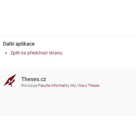
Další aplikace
Zpět na předchozí stranu
Theses.cz
Provozuje
Fakulta informatiky MU
,
Více o Theses
Potřebujete poradit?
Zapojené školy
theses@fi.muni.cz
Správci zapojených škol