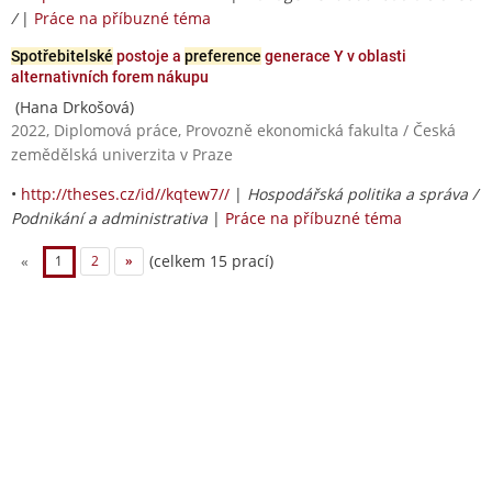
/
|
Práce na příbuzné téma
Spotřebitelské
postoje a
preference
generace Y v oblasti
alternativních forem nákupu
(Hana Drkošová)
2022, Diplomová práce, Provozně ekonomická fakulta / Česká
zemědělská univerzita v Praze
•
http://theses.cz/id//kqtew7//
|
Hospodářská politika a správa /
Podnikání a administrativa
|
Práce na příbuzné téma
(celkem 15 prací)
«
1
2
»