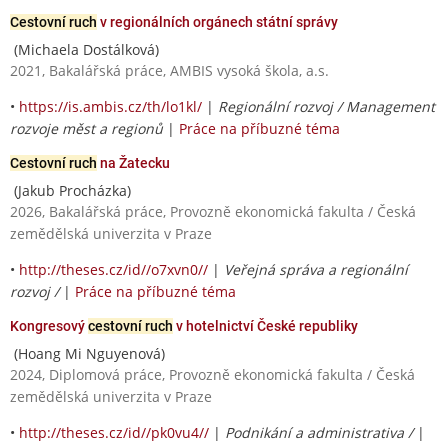
Cestovní ruch
v regionálních orgánech státní správy
(Michaela Dostálková)
2021, Bakalářská práce, AMBIS vysoká škola, a.s.
•
https://is.ambis.cz/th/lo1kl/
|
Regionální rozvoj / Management
rozvoje měst a regionů
|
Práce na příbuzné téma
Cestovní ruch
na Žatecku
(Jakub Procházka)
2026, Bakalářská práce, Provozně ekonomická fakulta / Česká
zemědělská univerzita v Praze
•
http://theses.cz/id//o7xvn0//
|
Veřejná správa a regionální
rozvoj /
|
Práce na příbuzné téma
Kongresový
cestovní ruch
v hotelnictví České republiky
(Hoang Mi Nguyenová)
2024, Diplomová práce, Provozně ekonomická fakulta / Česká
zemědělská univerzita v Praze
•
http://theses.cz/id//pk0vu4//
|
Podnikání a administrativa /
|