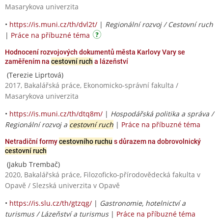
Masarykova univerzita
•
https://is.muni.cz/th/dvl2t/
|
Regionální rozvoj / Cestovní ruch
|
Práce na příbuzné téma
Hodnocení rozvojových dokumentů města Karlovy Vary se
zaměřením na
cestovní ruch
a lázeňství
(Terezie Liprtová)
2017, Bakalářská práce, Ekonomicko-správní fakulta /
Masarykova univerzita
•
https://is.muni.cz/th/dtq8m/
|
Hospodářská politika a správa /
Regionální rozvoj a
cestovní ruch
|
Práce na příbuzné téma
Netradiční formy
cestovního ruchu
s důrazem na dobrovolnický
cestovní ruch
(Jakub Trembač)
2020, Bakalářská práce, Filozoficko-přírodovědecká fakulta v
Opavě / Slezská univerzita v Opavě
•
https://is.slu.cz/th/gtzqg/
|
Gastronomie, hotelnictví a
turismus / Lázeňství a turismus
|
Práce na příbuzné téma