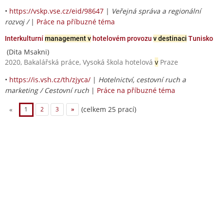
•
https://vskp.vse.cz/eid/98647
|
Veřejná správa a regionální
rozvoj /
|
Práce na příbuzné téma
Interkulturní
management v
hotelovém provozu
v destinaci
Tunisko
(Dita Msakni)
2020, Bakalářská práce, Vysoká škola hotelová
v
Praze
•
https://is.vsh.cz/th/zjyca/
|
Hotelnictví, cestovní ruch a
marketing / Cestovní ruch
|
Práce na příbuzné téma
(celkem 25 prací)
«
1
2
3
»