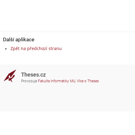
Další aplikace
Zpět na předchozí stranu
Theses.cz
Provozuje
Fakulta informatiky MU
,
Více o Theses
Potřebujete poradit?
Zapojené školy
theses@fi.muni.cz
Správci zapojených škol