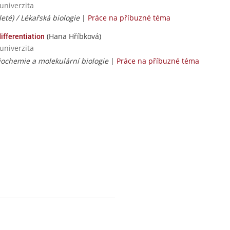
univerzita
leté) / Lékařská biologie
|
Práce na příbuzné téma
(Hana Hříbková)
differentiation
univerzita
iochemie a molekulární biologie
|
Práce na příbuzné téma