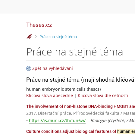
Theses.cz
>
Práce na stejné téma
Práce na stejné téma
Zpět na vyhledávání
Práce na stejné téma (mají shodná klíčová 
human embryonic stem cells (hescs)
Klíčová slova abecedně
|
Klíčová slova dle četnosti
The involvement of non-histone DNA-binding HMGB1 an
2017, Disertační práce, Přírodovědecká fakulta / Masa
•
https://is.muni.cz/th/fun6w/
|
Biologie (čtyřleté) / 
Culture conditions adjust biological features of
human em