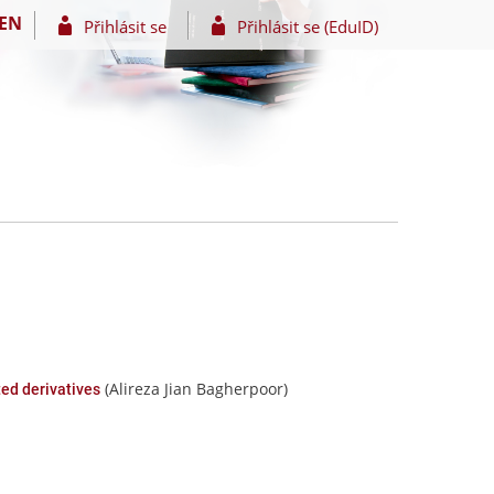
EN
Přihlásit se
Přihlásit se (EduID)
(Alireza Jian Bagherpoor)
ted derivatives