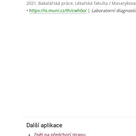
2021, Bakalářská práce, Lékařská fakulta / Masarykova
•
https://is.muni.cz/th/cwh0o/
|
Laboratorní diagnosti
Další aplikace
Zpět na předchozí stranu