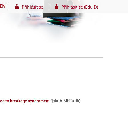
EN
Přihlásit se
Přihlásit se (EduID)
(Jakub Mišťúrik)
ijmegen breakage syndromem