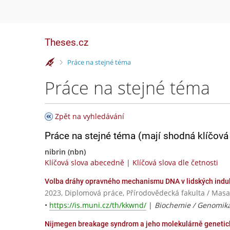
Theses.cz
>
Práce na stejné téma
Práce na stejné téma
Zpět na vyhledávání
Práce na stejné téma (mají shodná klíčová 
nibrin (nbn)
Klíčová slova abecedně
|
Klíčová slova dle četnosti
Volba dráhy opravného mechanismu DNA v lidských indu
2023, Diplomová práce, Přírodovědecká fakulta / Masa
•
https://is.muni.cz/th/kkwnd/
|
Biochemie / Genomika
Nijmegen breakage syndrom a jeho molekulárně genetic