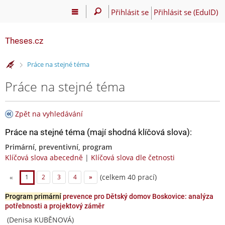
Přihlásit se
Přihlásit se (EduID)
Theses.cz
>
Práce na stejné téma
Práce na stejné téma
Zpět na vyhledávání
Práce na stejné téma (mají shodná klíčová slova):
Primární, preventivní, program
Klíčová slova abecedně
|
Klíčová slova dle četnosti
(celkem 40 prací)
«
1
2
3
4
»
Program primární
prevence pro Dětský domov Boskovice: analýza
potřebnosti a projektový záměr
(Denisa KUBĚNOVÁ)