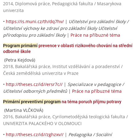
2014, Diplomová práce, Pedagogická fakulta / Masarykova
univerzita
•
https://is.muni.cz/th/dq7hv/
|
Učitelství pro základní školy /
Učitelství výchovy ke zdraví pro základní školy Učitelství
přírodopisu pro základní školy
|
Práce na příbuzné téma
Program primární
prevence v oblasti rizikového chování na střední
odborné škole
(Petra Kejdová)
2018, Bakalářská práce, Institut vzdělávání a poradenství /
Česká zemědělská univerzita v Praze
•
http://theses.cz/id//ersr7c//
|
Specializace v pedagogice /
Učitelství odborných předmětů
|
Práce na příbuzné téma
Primární preventivní program
na téma poruch příjmu potravy
(Martina VLČKOVÁ)
2016, Bakalářská práce, Cyrilometodějská teologická fakulta /
UNIVERZITA PALACKÉHO V OLOMOUCI
•
http://theses.cz/id//zghzxv//
|
Pedagogika / Sociální