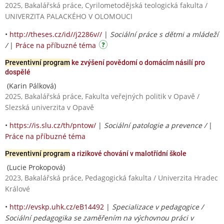
2025, Bakalářská práce, Cyrilometodějská teologická fakulta /
UNIVERZITA PALACKÉHO V OLOMOUCI
•
http://theses.cz/id//j2286v//
|
Sociální práce s dětmi a mládeží
/
|
Práce na příbuzné téma
Preventivní program
ke zvýšení povědomí o domácím násilí pro
dospělé
(Karin Pálková)
2025, Bakalářská práce, Fakulta veřejných politik v Opavě /
Slezská univerzita v Opavě
•
https://is.slu.cz/th/pntow/
|
Sociální patologie a prevence /
|
Práce na příbuzné téma
Preventivní program
a rizikové chování v malotřídní škole
(Lucie Prokopová)
2023, Bakalářská práce, Pedagogická fakulta / Univerzita Hradec
Králové
•
http://evskp.uhk.cz/eB14492
|
Specializace v pedagogice /
Sociální pedagogika se zaměřením na výchovnou práci v