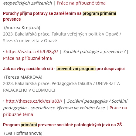
etopedických zařízeních
|
Práce na příbuzné téma
Poruchy příjmu potravy se zaměřením na
program primární
prevence
(Andrea Krejčová)
2023, Bakalářská práce, Fakulta veřejných politik v Opavě /
Slezská univerzita v Opavě
•
https://is.slu.cz/th/h98g3/
|
Sociální patologie a prevence /
|
Práce na příbuzné téma
Jak na vlivy sociálních sítí -
preventivní program
pro dospívající
(Tereza MARKOVÁ)
2023, Bakalářská práce, Pedagogická fakulta / UNIVERZITA
PALACKÉHO V OLOMOUCI
•
http://theses.cz/id//esiu83//
|
Sociální pedagogika / Sociální
pedagogika - specializace Výchova ve volném čase
|
Práce na
příbuzné téma
Program
primární
prevence sociálně patologických jevů na ZŠ
(Eva Hoffmannová)