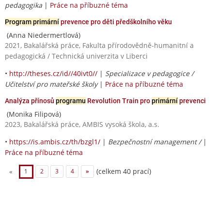
pedagogika
|
Práce na příbuzné téma
Program primární
prevence pro děti předškolního věku
(Anna Niedermertlová)
2021, Bakalářská práce, Fakulta přírodovědně-humanitní a
pedagogická / Technická univerzita v Liberci
•
http://theses.cz/id//40ivt0//
|
Specializace v pedagogice /
Učitelství pro mateřské školy
|
Práce na příbuzné téma
Analýza přínosů
programu
Revolution Train pro
primární
prevenci
(Monika Filipová)
2023, Bakalářská práce, AMBIS vysoká škola, a.s.
•
https://is.ambis.cz/th/bzgl1/
|
Bezpečnostní management /
|
Práce na příbuzné téma
(celkem 40 prací)
«
1
2
3
4
»