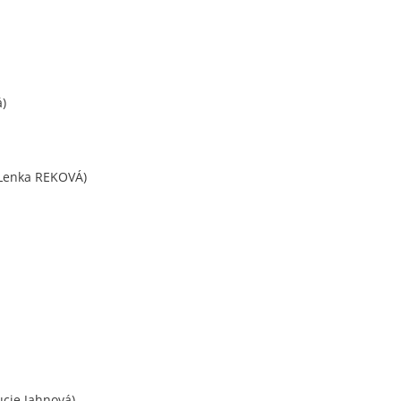
á)
Lenka REKOVÁ)
ucie Jahnová)