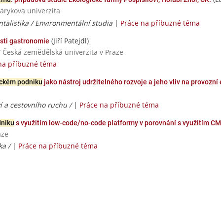
sarykova univerzita
alistika / Environmentální studia
|
Práce na příbuzné téma
(Jiří Patejdl)
sti gastronomie
/ Česká zemědělská univerzita v Praze
na příbuzné téma
ckém podniku
jako nástroj udržitelného rozvoje a jeho vliv na provozní 
 a cestovního ruchu /
|
Práce na příbuzné téma
dniku
s využitím low-code/no-code platformy v porovnání s využitím C
aze
ka /
|
Práce na příbuzné téma