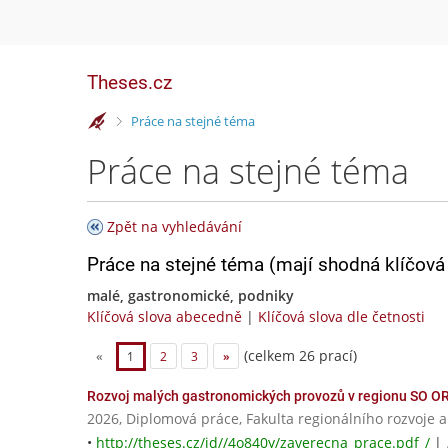
Theses.cz
>
Práce na stejné téma
Práce na stejné téma
Zpět na vyhledávání
Práce na stejné téma (mají shodná klíčová 
malé, gastronomické, podniky
Klíčová slova abecedně
|
Klíčová slova dle četnosti
(celkem 26 prací)
«
1
2
3
»
Rozvoj malých gastronomických provozů v regionu SO ORP
2026, Diplomová práce, Fakulta regionálního rozvoje 
•
http://theses.cz/id//4o840y/zaverecna_prace.pdf_/
|