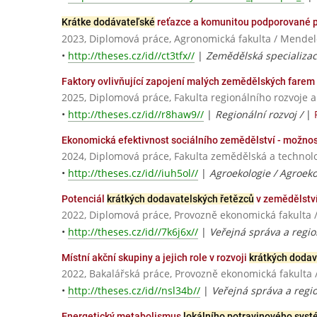
Krátke dodávateľské
reťazce a komunitou podporované 
2023, Diplomová práce, Agronomická fakulta / Mendel
•
http://theses.cz/id//ct3tfx//
|
Zemědělská specializac
Faktory ovlivňující zapojení malých zemědělských farem
2025, Diplomová práce, Fakulta regionálního rozvoje 
•
http://theses.cz/id//r8haw9//
|
Regionální rozvoj /
|
Ekonomická efektivnost sociálního zemědělství - možnos
2024, Diplomová práce, Fakulta zemědělská a techno
•
http://theses.cz/id//iuh5ol//
|
Agroekologie / Agroeko
Potenciál
krátkých dodavatelských řetězců
v zemědělství
2022, Diplomová práce, Provozně ekonomická fakulta 
•
http://theses.cz/id//7k6j6x//
|
Veřejná správa a regio
Místní akční skupiny a jejich role v rozvoji
krátkých dodav
2022, Bakalářská práce, Provozně ekonomická fakulta 
•
http://theses.cz/id//nsl34b//
|
Veřejná správa a regio
Energetický metabolismus
lokálního potravinového sys