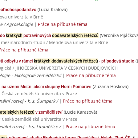
(Lucia Králová)
poľnohospodárstvo
ova univerzita v Brně
e / Agroekologie
|
Práce na příbuzné téma
(Veronika Pijáčkov
 do
krátkých
potravinových
dodavatelských řetězců
a mezinárodních studií / Mendelova univerzita v Brně
Práce na příbuzné téma
(
ti odbytu v rámci
krátkých dodavatelských řetězců
- případová studie
logická / JIHOČESKÁ UNIVERZITA V ČESKÝCH BUDĚJOVICÍCH
logie - Ekologické zemědělství
|
Práce na příbuzné téma
(Zuzana Hošková)
 na území Místní akční skupiny Horní Pomoraví
/ Česká zemědělská univerzita v Praze
nální rozvoj - k. s. Šumperk /
|
Práce na příbuzné téma
(Lucie Karasová)
atelských řetězců
v zemědělství
/ Česká zemědělská univerzita v Praze
nální rozvoj - k.s. Litoměřice /
|
Práce na příbuzné téma
(L
tému
: případová studie Ekologické farmy Pospíšilovi, Holubí Zhoř, ČR.