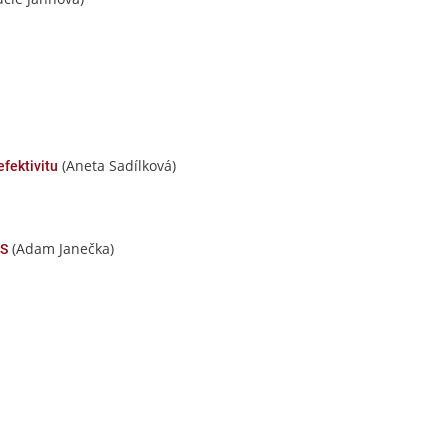
(Aneta Sadílková)
efektivitu
(Adam Janečka)
MS