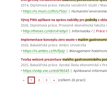
2014, Diplomová práce, Fakulta sociálních studií / Ma
•
https://is.muni.cz/th/u75oc/
|
Humanitní environment
Vývoj PWA aplikace na správu nabídky pro
podniky
z obla
2026, Diplomová práce, Provozně ekonomická fakulta 
•
http://theses.cz/id//c41e0y//
|
Informatika /
|
Práce 
Implementace konceptu zero waste v
malém gastronomi
2026, Bakalářská práce, Ambis Univerzita
•
https://is.ambis.cz/th/fjoij/
|
Management hotelnictví
Tvorba webové prezentace
malého gastronomického po
2025, Bakalářská práce, Vysoká škola ekonomická v Pr
•
https://vskp.vse.cz/eid/96543
|
Aplikovaná informati
(celkem 26 prací)
«
1
2
3
»