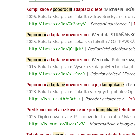
(Michaela BRŮ
Komplikace v
poporodní
adaptaci dítěte
2026, Bakalářská práce, Fakulta zdravotnických stud
•
http://theses.cz/id//0r2ony//
|
Porodní asistence /
|
(Vendula STRAŇANK
Poporodní
adaptace novorozence
2025, Bakalářská práce, Lékařská fakulta / OSTRAVSK
•
http://theses.cz/id//j6ejjd//
|
Pediatrické ošetřovatels
(Veronika Polomíková
Poporodní
adaptace novorozence
2015, Bakalářská práce, Vysoká škola polytechnická Jih
•
http://theses.cz/id//s1c9gz//
|
Ošetřovatelství / Poro
(Ter
Poporodní
adaptace
novorozence a její
komplikace
.
2023, Bakalářská práce, Fakulta veřejných politik v Op
•
https://is.slu.cz/th/q3rhs/
|
Porodní asistence /
|
Prá
Predikční model a rizikové skóre pro
komplikace
těhotens
2025, Diplomová práce, Přírodovědecká fakulta / Masa
•
https://is.muni.cz/th/vu2v3/
|
Matematická biologie 
Těhotenství a
porod
u žen s onemocněním diabetes mellit