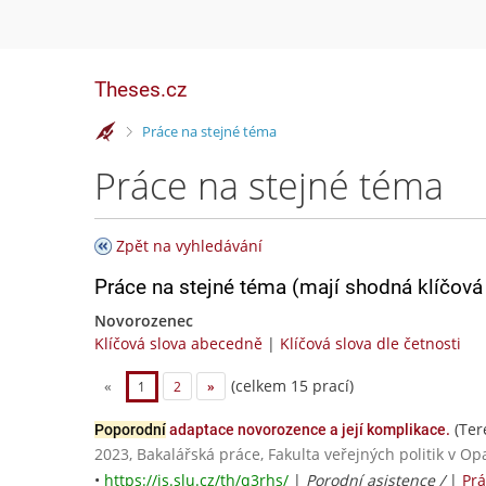
Theses.cz
>
Práce na stejné téma
Práce na stejné téma
Zpět na vyhledávání
Práce na stejné téma (mají shodná klíčová 
Novorozenec
Klíčová slova abecedně
|
Klíčová slova dle četnosti
(celkem 15 prací)
«
1
2
»
(Ter
Poporodní
adaptace novorozence a její komplikace.
2023, Bakalářská práce, Fakulta veřejných politik v Op
•
https://is.slu.cz/th/q3rhs/
|
Porodní asistence /
|
Prá