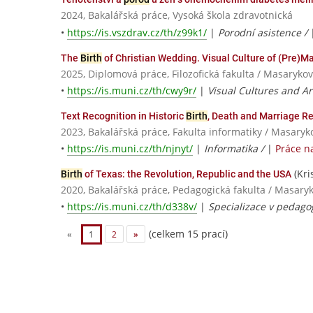
2024, Bakalářská práce, Vysoká škola zdravotnická
•
https://is.vszdrav.cz/th/z99k1/
|
Porodní asistence /
The
Birth
of Christian Wedding. Visual Culture of (Pre)Mar
2025, Diplomová práce, Filozofická fakulta / Masarykov
•
https://is.muni.cz/th/cwy9r/
|
Visual Cultures and Ar
Text Recognition in Historic
Birth
, Death and Marriage R
2023, Bakalářská práce, Fakulta informatiky / Masaryk
•
https://is.muni.cz/th/njnyt/
|
Informatika /
|
Práce n
(Kri
Birth
of Texas: the Revolution, Republic and the USA
2020, Bakalářská práce, Pedagogická fakulta / Masaryk
•
https://is.muni.cz/th/d338v/
|
Specializace v pedagog
(celkem 15 prací)
«
1
2
»