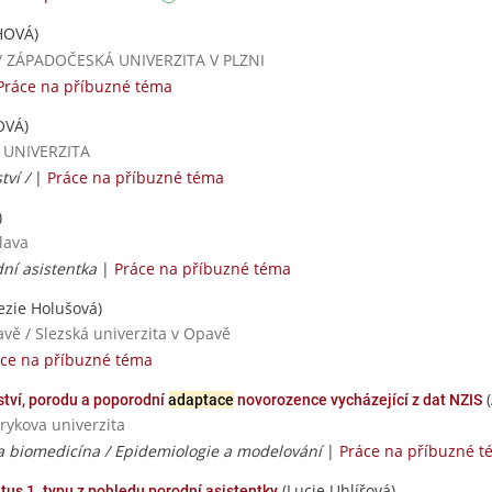
HOVÁ)
ií / ZÁPADOČESKÁ UNIVERZITA V PLZNI
Práce na příbuzné téma
OVÁ)
Á UNIVERZITA
tví /
|
Práce na příbuzné téma
)
lava
dní asistentka
|
Práce na příbuzné téma
ezie Holušová)
avě / Slezská univerzita v Opavě
ce na příbuzné téma
(
tví, porodu a poporodní
adaptace
novorozence vycházející z dat NZIS
rykova univerzita
a biomedicína / Epidemiologie a modelování
|
Práce na příbuzné 
(Lucie Uhlířová)
us 1. typu z pohledu porodní asistentky