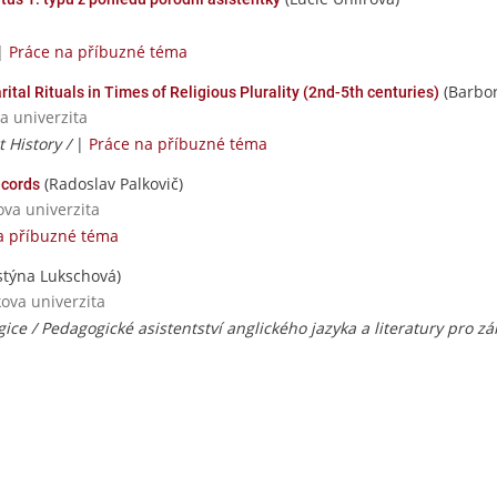
|
Práce na příbuzné téma
(Barbo
ital Rituals in Times of Religious Plurality (2nd-5th centuries)
a univerzita
t History /
|
Práce na příbuzné téma
(Radoslav Palkovič)
ecords
ova univerzita
a příbuzné téma
stýna Lukschová)
ova univerzita
ice / Pedagogické asistentství anglického jazyka a literatury pro zá