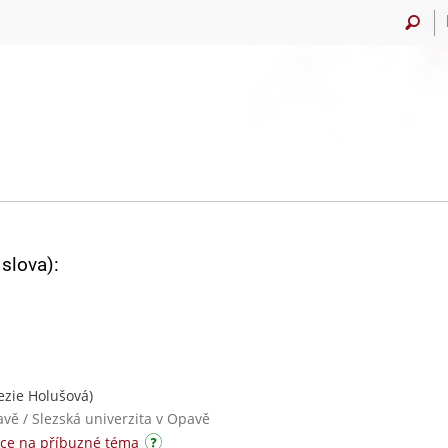
slova):
ezie Holušová)
avě / Slezská univerzita v Opavě
ce na příbuzné téma