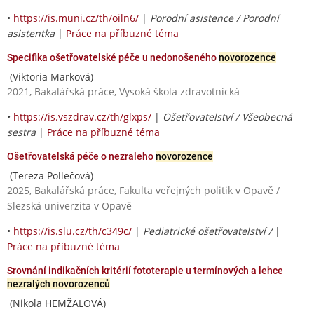
•
https://is.muni.cz/th/oiln6/
|
Porodní asistence / Porodní
asistentka
|
Práce na příbuzné téma
Specifika ošetřovatelské péče u nedonošeného
novorozence
(Viktoria Marková)
2021, Bakalářská práce, Vysoká škola zdravotnická
•
https://is.vszdrav.cz/th/glxps/
|
Ošetřovatelství / Všeobecná
sestra
|
Práce na příbuzné téma
Ošetřovatelská péče o nezraleho
novorozence
(Tereza Pollečová)
2025, Bakalářská práce, Fakulta veřejných politik v Opavě /
Slezská univerzita v Opavě
•
https://is.slu.cz/th/c349c/
|
Pediatrické ošetřovatelství /
|
Práce na příbuzné téma
Srovnání indikačních kritérií fototerapie u termínových a lehce
nezralých novorozenců
(Nikola HEMŽALOVÁ)