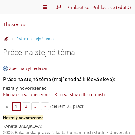
Přihlásit se
Přihlásit se (EduID)
Theses.cz
>
Práce na stejné téma
Práce na stejné téma
Zpět na vyhledávání
Práce na stejné téma (mají shodná klíčová slova):
nezraly novorozenec
Klíčová slova abecedně
|
Klíčová slova dle četnosti
(celkem 22 prací)
«
1
2
3
»
Nezralý novorozenec
(Aneta BALAJKOVÁ)
2009, Bakalářská práce, Fakulta humanitních studií / Univerzita