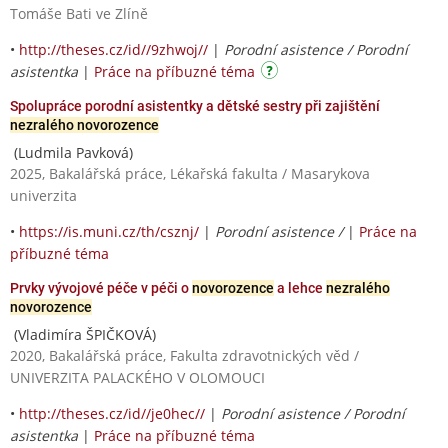
Tomáše Bati ve Zlíně
•
http://theses.cz/id//9zhwoj//
|
Porodní asistence / Porodní
asistentka
|
Práce na příbuzné téma
Spolupráce porodní asistentky a dětské sestry při zajištění
nezralého novorozence
(Ludmila Pavková)
2025, Bakalářská práce, Lékařská fakulta / Masarykova
univerzita
•
https://is.muni.cz/th/csznj/
|
Porodní asistence /
|
Práce na
příbuzné téma
Prvky vývojové péče v péči o
novorozence
a lehce
nezralého
novorozence
(Vladimíra ŠPIČKOVÁ)
2020, Bakalářská práce, Fakulta zdravotnických věd /
UNIVERZITA PALACKÉHO V OLOMOUCI
•
http://theses.cz/id//je0hec//
|
Porodní asistence / Porodní
asistentka
|
Práce na příbuzné téma