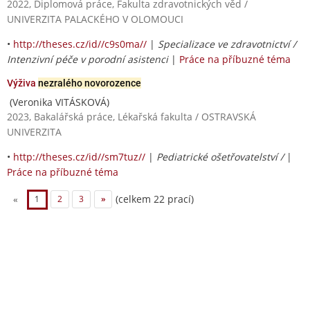
2022, Diplomová práce, Fakulta zdravotnických věd /
UNIVERZITA PALACKÉHO V OLOMOUCI
•
http://theses.cz/id//c9s0ma//
|
Specializace ve zdravotnictví /
Intenzivní péče v porodní asistenci
|
Práce na příbuzné téma
Výživa
nezralého novorozence
(Veronika VITÁSKOVÁ)
2023, Bakalářská práce, Lékařská fakulta / OSTRAVSKÁ
UNIVERZITA
•
http://theses.cz/id//sm7tuz//
|
Pediatrické ošetřovatelství /
|
Práce na příbuzné téma
(celkem 22 prací)
«
1
2
3
»