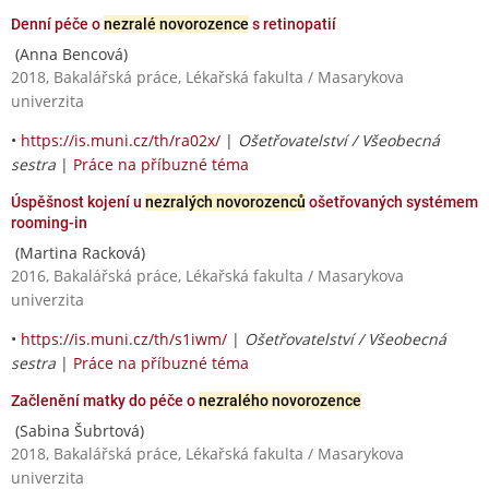
Denní péče o
nezralé novorozence
s retinopatií
(Anna Bencová)
2018, Bakalářská práce, Lékařská fakulta / Masarykova
univerzita
•
https://is.muni.cz/th/ra02x/
|
Ošetřovatelství / Všeobecná
sestra
|
Práce na příbuzné téma
Úspěšnost kojení u
nezralých novorozenců
ošetřovaných systémem
rooming-in
(Martina Racková)
2016, Bakalářská práce, Lékařská fakulta / Masarykova
univerzita
•
https://is.muni.cz/th/s1iwm/
|
Ošetřovatelství / Všeobecná
sestra
|
Práce na příbuzné téma
Začlenění matky do péče o
nezralého novorozence
(Sabina Šubrtová)
2018, Bakalářská práce, Lékařská fakulta / Masarykova
univerzita