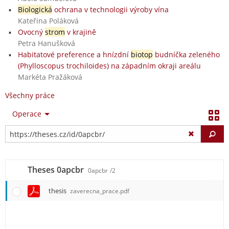
Biologická
ochrana v technologii výroby vína
Kateřina Poláková
Ovocný
strom
v krajině
Petra Hanušková
Habitatové preference a hnízdní
biotop
budníčka zeleného
(Phylloscopus trochiloides) na západním okraji areálu
Markéta Pražáková
Všechny práce
Operace
Vy
Theses 0apcbr
0apcbr
/2
thesis
zaverecna_prace.pdf