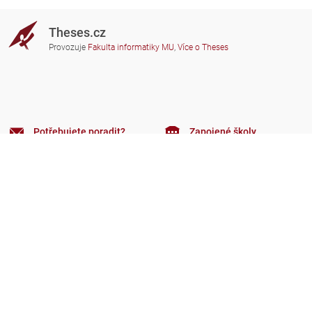
Theses.cz
Provozuje
Fakulta informatiky MU
,
Více o Theses
Potřebujete poradit?
Zapojené školy
theses@fi.muni.cz
Správci zapojených škol
Nápověda
Soukromí
Často kladené dotazy
Přístupnost
Zobrazit klasickou verzi
Nahoru