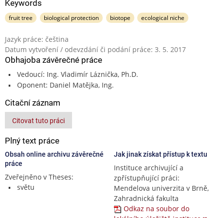
Keywords
fruit tree
biological protection
biotope
ecological niche
Jazyk práce: čeština
Datum vytvoření / odevzdání či podání práce: 3. 5. 2017
Obhajoba závěrečné práce
Vedoucí: Ing. Vladimír Láznička, Ph.D.
Oponent: Daniel Matějka, Ing.
Citační záznam
Citovat tuto práci
Plný text práce
Obsah online archivu závěrečné
Jak jinak získat přístup k textu
práce
Instituce archivující a
Zveřejněno v Theses:
zpřístupňující práci:
světu
Mendelova univerzita v Brně,
Zahradnická fakulta
Odkaz na soubor do