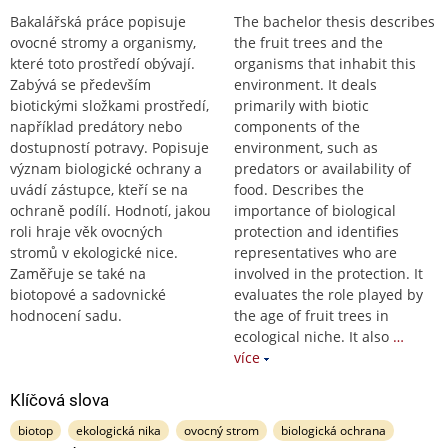
Bakalářská práce popisuje
The bachelor thesis describes
ovocné stromy a organismy,
the fruit trees and the
které toto prostředí obývají.
organisms that inhabit this
Zabývá se především
environment. It deals
biotickými složkami prostředí,
primarily with biotic
například predátory nebo
components of the
dostupností potravy. Popisuje
environment, such as
význam biologické ochrany a
predators or availability of
uvádí zástupce, kteří se na
food. Describes the
ochraně podílí. Hodnotí, jakou
importance of biological
roli hraje věk ovocných
protection and identifies
stromů v ekologické nice.
representatives who are
Zaměřuje se také na
involved in the protection. It
biotopové a sadovnické
evaluates the role played by
hodnocení sadu.
the age of fruit trees in
ecological niche. It also
…
více
Klíčová slova
biotop
ekologická nika
ovocný strom
biologická ochrana