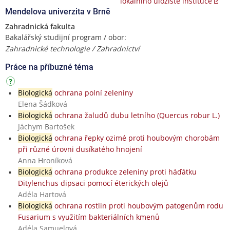
lokálního úložiště instituce
Mendelova univerzita v Brně
Zahradnická fakulta
Bakalářský studijní program / obor:
Zahradnické technologie / Zahradnictví
Práce na příbuzné téma
Biologická
ochrana polní zeleniny
Elena Šádková
Biologická
ochrana žaludů dubu letního (Quercus robur L.)
Jáchym Bartošek
Biologická
ochrana řepky ozimé proti houbovým chorobám
při různé úrovni dusíkatého hnojení
Anna Hroníková
Biologická
ochrana produkce zeleniny proti háďátku
Ditylenchus dipsaci pomocí éterických olejů
Adéla Hartová
Biologická
ochrana rostlin proti houbovým patogenům rodu
Fusarium s využitím bakteriálních kmenů
Adéla Samuelová