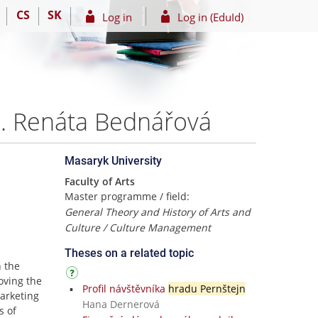
CS
SK
Log in
Log in (EduId)
c. Renáta Bednářová
Masaryk University
Faculty of Arts
Master programme / field:
General Theory and History of Arts and
Culture / Culture Management
Theses on a related topic
n the
roving the
Profil návštěvníka
hradu Pernštejn
marketing
Hana Dernerová
s of