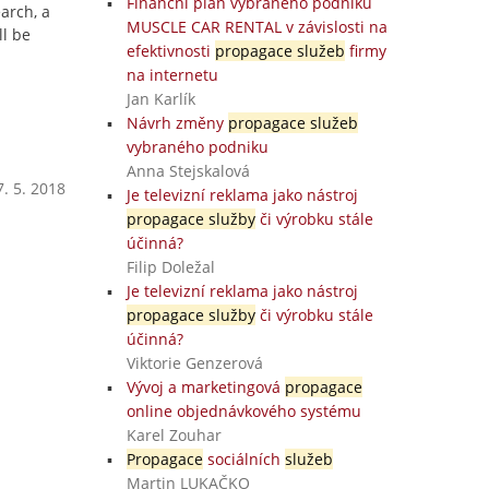
Finanční plán vybraného podniku
arch, a
MUSCLE CAR RENTAL v závislosti na
l be
efektivnosti
propagace služeb
firmy
na internetu
Jan Karlík
Návrh změny
propagace služeb
vybraného podniku
Anna Stejskalová
. 5. 2018
Je televizní reklama jako nástroj
propagace služby
či výrobku stále
účinná?
Filip Doležal
Je televizní reklama jako nástroj
propagace služby
či výrobku stále
účinná?
Viktorie Genzerová
Vývoj a marketingová
propagace
online objednávkového systému
Karel Zouhar
Propagace
sociálních
služeb
Martin LUKAČKO