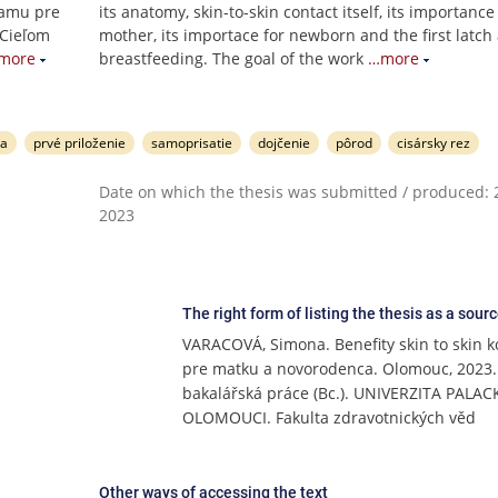
namu pre
its anatomy, skin-to-skin contact itself, its importance
 Cieľom
mother, its importace for newborn and the first latch
more
breastfeeding. The goal of the work
…more
ža
prvé priloženie
samoprisatie
dojčenie
pôrod
cisársky rez
Date on which the thesis was submitted / produced: 2
2023
The right form of listing the thesis as a sour
VARACOVÁ, Simona. Benefity skin to skin k
pre matku a novorodenca. Olomouc, 2023.
bakalářská práce (Bc.). UNIVERZITA PALA
OLOMOUCI. Fakulta zdravotnických věd
Other ways of accessing the text