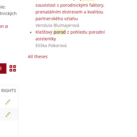
souvislost s porodnickými faktory,
le:
prenatálním distresem a kvalitou
tnických
partnerského vztahu
Vendula Blumajerová
ion
Klešťový
porod
z pohledu porodní
asistentky
Eliška Pokorová
All theses
V
Find
i
e
RIGHTS
w
i
c