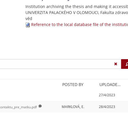
Institution archiving the thesis and making it accessib
UNIVERZITA PALACKÉHO V OLOMOUCI, Fakulta zdravo
věd
Reference to the local database file of the institut
POSTED BY
UPLOADED/CREATED
27/4/2023
MARKLOVÁ, E.
28/4/2023
kontaktu_pre_matku.pdf