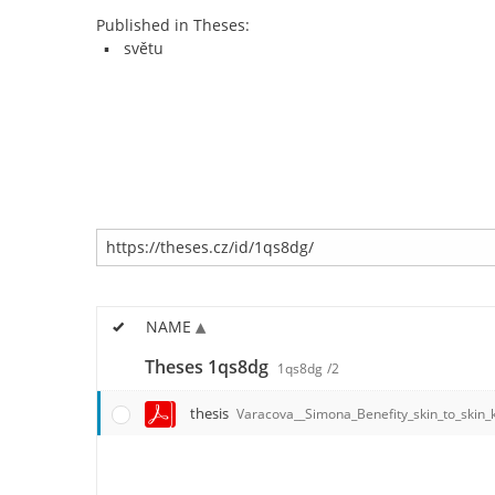
Published in Theses:
světu
NAME
Theses 1qs8dg
1qs8dg
/2
thesis
Varacova__Simona_Benefity_skin_to_skin_