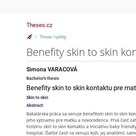
Theses.cz
>
Theses 1qs8dg
Simona VARACOVÁ
Bachelor's thesis
Benefity skin to skin kontaktu pre m
Skin to skin
Abstract:
Bakalárska práca sa venuje benefitom skin to skin kon
jeho významu pre matku a novorodenca. Prvá časť za
históriu skin to skin kontaktu a Iniciatívu baby friendl
hospital. Ďalšie časti sa venujú koži, jej anatómii, s