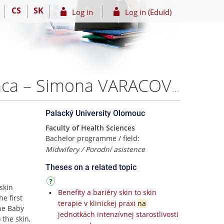
CS
SK
Log in
Log in (EduId)
Benefity skin to skin kontaktu pre matku a novorodenca – Simona VARACOVÁ
Palacký University Olomouc
Faculty of Health Sciences
Bachelor programme / field:
Midwifery / Porodní asistence
Theses on a related topic
skin
Benefity a bariéry skin to skin
e first
terapie v klinickej praxi
na
the Baby
jednotkách intenzívnej starostlivosti
 the skin,