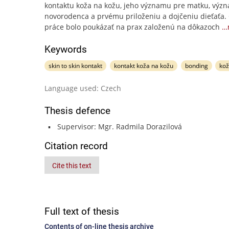
kontaktu koža na kožu, jeho významu pre matku, výz
novorodenca a prvému priloženiu a dojčeniu dieťaťa.
práce bolo poukázať na prax založenú na dôkazoch
…
Keywords
skin to skin kontakt
kontakt koža na kožu
bonding
ko
Language used: Czech
Thesis defence
Supervisor: Mgr. Radmila Dorazilová
Citation record
Cite this text
Full text of thesis
Contents of on-line thesis archive