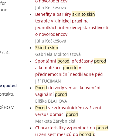
o novorodencov
 for
Júlia Kečkéšová
 and
Benefity a bariéry
skin to skin
terapie v klinickej praxi na
jednotkách intenzívnej starostlivosti
o novorodencov
Júlia Kečkéšová
Skin to skin
7. 4.
Gabriela Molitoriszová
Spontánní
porod
, předčasný
porod
a komplikace
porodu
v
přednemocniční neodkladné péči
Jiří FUCIMAN
ce quoted
Porod
do vody versus konvenční
ontaktu
vaginální
porod
Eliška BLAHOVÁ
CKÉHO V
Porod
ve zdravotnickém zařízení
versus domácí
porod
Markéta Zárybnická
Charakteristiky vzpomínek na
porod
u žen šest měsíců po
porodu
: