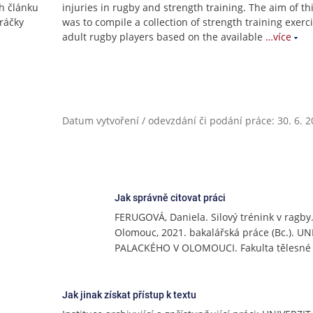
h článku
injuries in rugby and strength training. The aim of thi
hráčky
was to compile a collection of strength training exerci
adult rugby players based on the available
…více
Datum vytvoření / odevzdání či podání práce: 30. 6. 
Jak správně citovat práci
FERUGOVÁ, Daniela. Silový trénink v ragby
Olomouc, 2021. bakalářská práce (Bc.). U
PALACKÉHO V OLOMOUCI. Fakulta tělesné 
Jak jinak získat přístup k textu