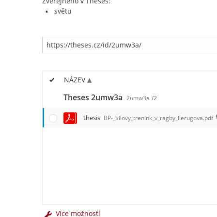
Zveřejněno v Theses:
světu
NÁZEV
Theses 2umw3a
2umw3a
/2
thesis
BP-_Silovy_trenink_v_ragby_Ferugova.pdf
Více možností