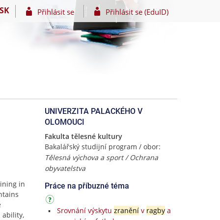
SK
Přihlásit se
Přihlásit se (EduID)
UNIVERZITA PALACKÉHO V
OLOMOUCI
Fakulta tělesné kultury
Bakalářský studijní program / obor:
Tělesná výchova a sport / Ochrana
obyvatelstva
ining in
Práce na příbuzné téma
ntains
e
Srovnání výskytu
zranění
v
ragby
a
ability,