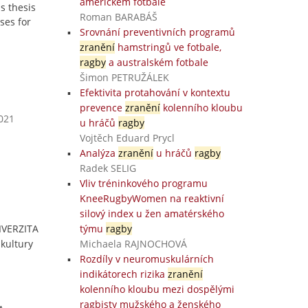
americkém fotbale
s thesis
Roman BARABÁŠ
ses for
Srovnání preventivních programů
zranění
hamstringů ve fotbale,
ragby
a australském fotbale
Šimon PETRUŽÁLEK
Efektivita protahování v kontextu
prevence
zranění
kolenního kloubu
2021
u hráčů
ragby
Vojtěch Eduard Prycl
Analýza
zranění
u hráčů
ragby
Radek SELIG
Vliv tréninkového programu
KneeRugbyWomen na reaktivní
.
silový index u žen amatérského
NIVERZITA
týmu
ragby
kultury
Michaela RAJNOCHOVÁ
Rozdíly v neuromuskulárních
indikátorech rizika
zranění
kolenního kloubu mezi dospělými
ragbisty mužského a ženského