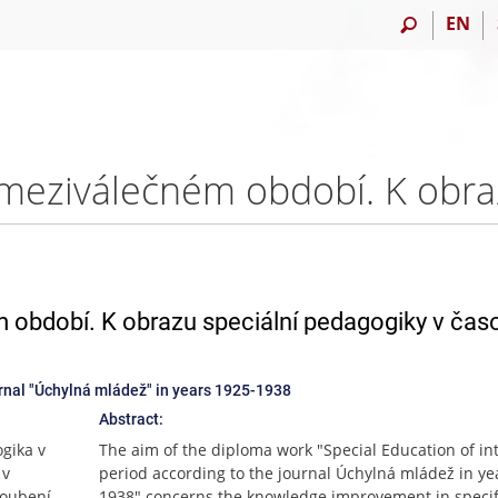
EN
 období. K obrazu speciální pedagogiky v čas
urnal "Úchylná mládež" in years 1925-1938
Abstract:
gika v
The aim of the diploma work "Special Education of in
 v
period according to the journal Úchylná mládež in ye
loubení
1938" concerns the knowledge improvement in specif