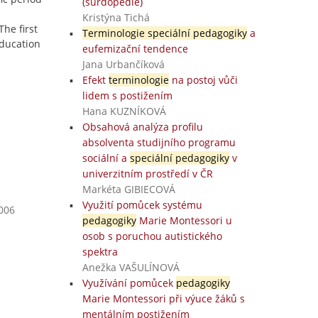
(surdopedie)
Kristýna Tichá
he first
Terminologie speciální pedagogiky
a
Education
eufemizační tendence
Jana Urbančíková
Efekt
terminologie
na postoj vůči
lidem s postižením
Hana KUZNÍKOVÁ
Obsahová analýza profilu
absolventa studijního programu
sociální a
speciální pedagogiky
v
univerzitním prostředí v ČR
Markéta GIBIECOVÁ
Využití pomůcek systému
2006
pedagogiky
Marie Montessori u
osob s poruchou autistického
spektra
Anežka VAŠULÍNOVÁ
Využívání pomůcek
pedagogiky
Marie Montessori při výuce žáků s
mentálním postižením