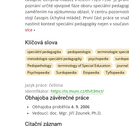
poznání určité vývojové fáze oboru speciální pedagog
zaměřením na výzkumnou oblast. V centru pozornosti
stojí časopis Úchylná mládež. První část práce se snaž
nastínit kontext speciální pedagogiky nejen v současno
více
Klíčová slova
speciální pedagogika
pedopatologie
terminologie speciá
metodologie speciální pedagogiky
psychopedie
surdope
Pedopathology
terminology of Special Education
journal
Psychopaedia
Surdopaedia
Etopaedia
Tyflopaedia
Jazyk práce: čeština
Identifikátor:
https://is.muni.cz/th/t3mct/
Obhajoba závěrečné práce
Obhajoba proběhla
4. 9. 2006
Vedoucí: doc. Mgr. Jiří Zounek, Ph.D.
Citační záznam