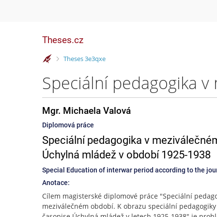
Theses.cz
>
Theses 3e3qxe
Mgr. Michaela Valová
Diplomová práce
Speciální pedagogika v meziválečném
Úchylná mládež v období 1925-1938
Special Education of interwar period according to the jo
Anotace:
Cílem magisterské diplomové práce "Speciální pedago
meziválečném období. K obrazu speciální pedagogiky
časopise Úchylná mládež v letech 1925-1938" je proh