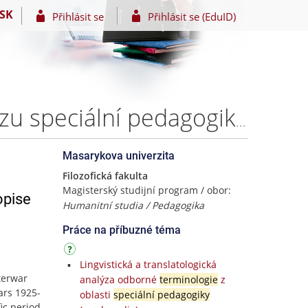
SK
Přihlásit se
Přihlásit se (EduID)
Speciální pedagogika v meziválečném období. K obrazu speciální pedagogiky v časopise Úchylná mládež v období 1925-1938 – Mgr. Michaela Valová
Masarykova univerzita
Filozofická fakulta
Magisterský studijní program / obor:
opise
Humanitní studia / Pedagogika
Práce na příbuzné téma
Lingvistická a translatologická
terwar
analýza odborné
terminologie
z
ars 1925-
oblasti
speciální pedagogiky
ic period