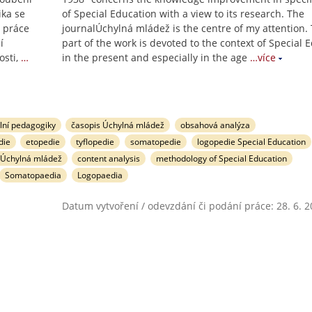
ika se
of Special Education with a view to its research. The
 práce
journalÚchylná mládež is the centre of my attention. T
í
part of the work is devoted to the context of Special 
sti,
…
in the present and especially in the age
…více
lní pedagogiky
časopis Úchylná mládež
obsahová analýza
die
etopedie
tyflopedie
somatopedie
logopedie Special Education
 Úchylná mládež
content analysis
methodology of Special Education
Somatopaedia
Logopaedia
Datum vytvoření / odevzdání či podání práce: 28. 6. 